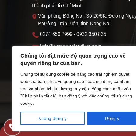
Thành phố Hồ Chí Minh
Văn phòng Đồng Nai: Số 20/6K, Đường Nguy
Phường Trấn Biên, tỉnh Đồng Nai.
0274 650 7999 - 0932 350 835
info@vanphuclawfirm.com
Chúng tôi đặt mức độ quan trọng cao về
MST: 3703095219
quyền riêng tư của bạn.
Thứ hai - Thứ sáu: 07:30 - 17:00 Thứ 7: 07:3
Chúng tôi sử dụng cookie để nâng cao trải nghiệm duyệt
web của bạn, phục vụ quảng cáo hoặc nội dung cá nhân
ĐKHĐ do sở Tư pháp thành phố Hồ Chí Minh cấ
hóa và phân tích lưu lượng truy cập. Bằng cách nhấp vào
11/11/2022
"Chấp nhận tất cả", bạn đồng ý với việc chúng tôi sử dụng
cookie.
Không đồng ý
Đồng ý