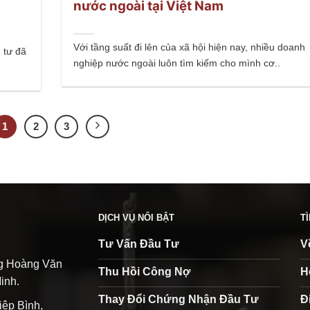
nước ngoài tại Việt Nam
Với tầng suất đi lên của xã hội hiện nay, nhiều doanh
u tư đã
nghiệp nước ngoài luôn tìm kiếm cho mình cơ..
1
2
3
DỊCH VỤ NỔI BẬT
T
Tư Vấn Đầu Tư
V
ng Hoàng Văn
Thu Hồi Công Nợ
H
inh.
Thay Đổi Chứng Nhận Đầu Tư
Đ
iệp Bình,