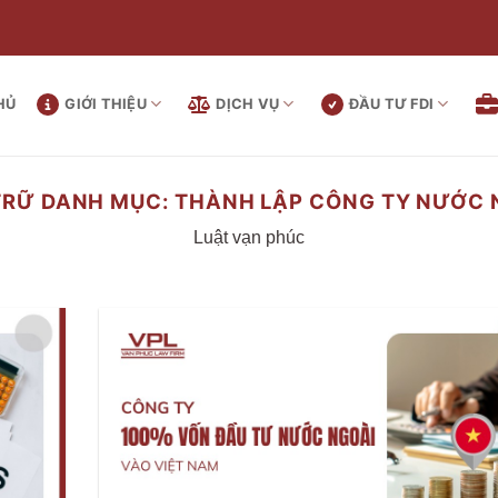
HỦ
GIỚI THIỆU
DỊCH VỤ
ĐẦU TƯ FDI
TRỮ DANH MỤC:
THÀNH LẬP CÔNG TY NƯỚC 
Luật vạn phúc