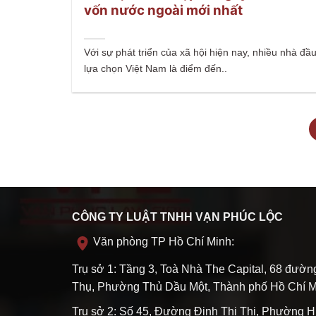
vốn nước ngoài mới nhất
Với sự phát triển của xã hội hiện nay, nhiều nhà đầ
lựa chọn Việt Nam là điểm đến..
CÔNG TY LUẬT TNHH VẠN PHÚC LỘC
Văn phòng TP Hồ Chí Minh:
Trụ sở 1: Tầng 3, Toà Nhà The Capital, 68 đườ
Thụ, Phường Thủ Dầu Một, Thành phố Hồ Chí M
Trụ sở 2: Số 45, Đường Đinh Thị Thi, Phường H