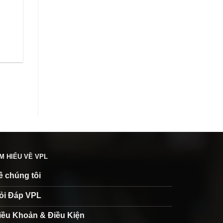
ÌM HIỂU VỀ VPL
ề chúng tôi
ỏi Đáp VPL
iều Khoản & Điều Kiện