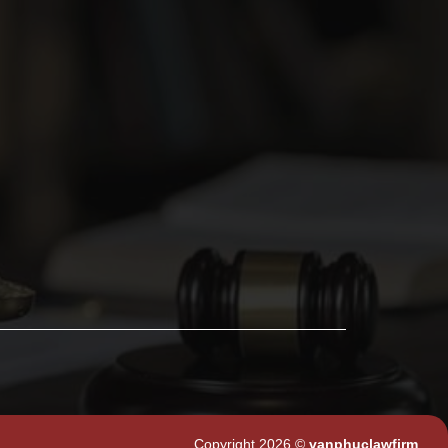
Copyright 2026 ©
vanphuclawfirm