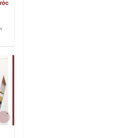
ước
n