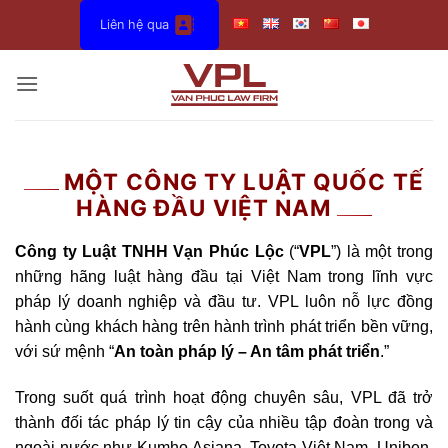
Bỏ
Liên hệ qua
qua
nội
dung
MỘT CÔNG TY LUẬT QUỐC TẾ
HÀNG ĐẦU VIỆT NAM
Công ty Luật TNHH Vạn Phúc Lộc
(“
VPL
”) là một trong
những hãng luật hàng đầu tại Việt Nam trong lĩnh vực
pháp lý doanh nghiệp và đầu tư. VPL luôn nỗ lực đồng
hành cùng khách hàng trên hành trình phát triển bền vững,
với sứ mệnh “
An toàn pháp lý – An tâm phát triển
.”
Trong suốt quá trình hoạt động chuyên sâu, VPL đã trở
thành đối tác pháp lý tin cậy của nhiều tập đoàn trong và
ngoài nước như Kumho Asiana, Toyota Việt Nam, Uniben,