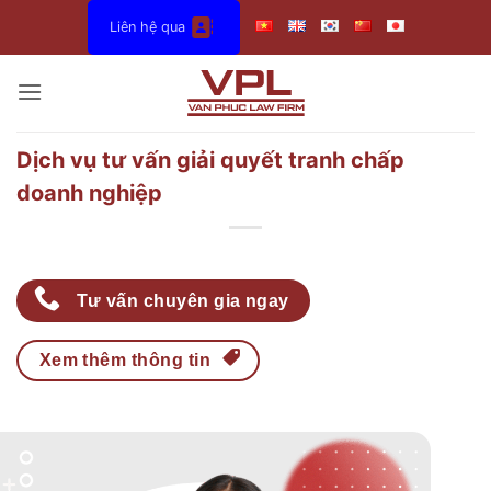
Bỏ
Liên hệ qua
qua
nội
dung
Dịch vụ tư vấn giải quyết tranh chấp
doanh nghiệp
Tư vấn chuyên gia ngay
Xem thêm thông tin