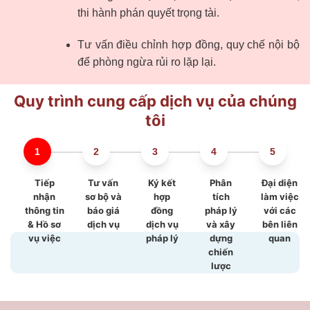
thi hành phán quyết trọng tài.
Tư vấn điều chỉnh hợp đồng, quy chế nội bộ
để phòng ngừa rủi ro lặp lại.
Quy trình cung cấp dịch vụ của chúng
tôi
Tiếp
Tư vấn
Ký kết
Phân
Đại diện
nhận
sơ bộ và
hợp
tích
làm việc
thông tin
báo giá
đồng
pháp lý
với các
& Hồ sơ
dịch vụ
dịch vụ
và xây
bên liên
vụ việc
pháp lý
dựng
quan
chiến
lược