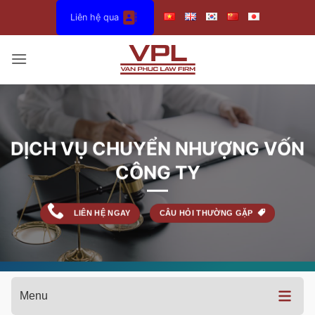
Bỏ
Liên hệ qua
qua
nội
dung
DỊCH VỤ CHUYỂN NHƯỢNG VỐN
CÔNG TY
LIÊN HỆ NGAY
CÂU HỎI THƯỜNG GẶP
Menu