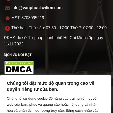
info@vanphuclawfirm.com
MST: 3703095219
Thứ hai - Thứ sáu: 07:30 - 17:00 Thứ 7: 07:30 - 12:00
ĐKHĐ do sở Tư pháp thành phố Hồ Chí Minh cấp ngày
11/11/2022
DỊCH VỤ NỔI BẬT
Chúng tôi đặt mức độ quan trọng cao về
TÌM HIỂU VỀ VPL
quyền riêng tư của bạn.
Chúng tôi sử dụng cookie để nâng cao trải nghiệm duyệt
web của bạn, phục vụ quảng cáo hoặc nội dung cá nhân
hóa và phân tích lưu lượng truy cập. Bằng cách nhấp vào