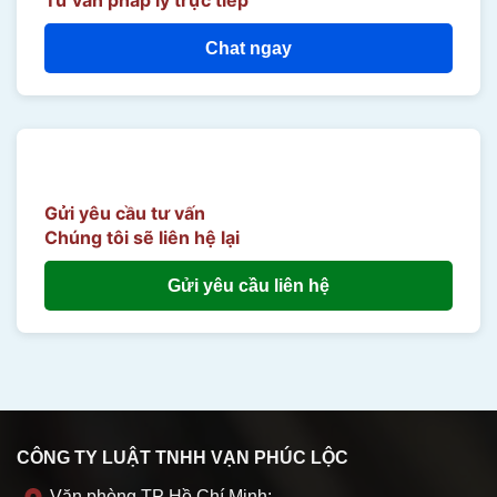
Chat ngay
Gửi yêu cầu tư vấn
Chúng tôi sẽ liên hệ lại
Gửi yêu cầu liên hệ
CÔNG TY LUẬT TNHH VẠN PHÚC LỘC
Văn phòng TP Hồ Chí Minh: