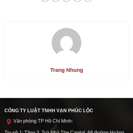
Trang Nhung
CÔNG TY LUẬT TNHH VẠN PHÚC LỘC
Văn phòng TP Hồ Chí Minh:
Trụ sở 1: Tầng 3, Toà Nhà The Capital, 68 đường Hoàng