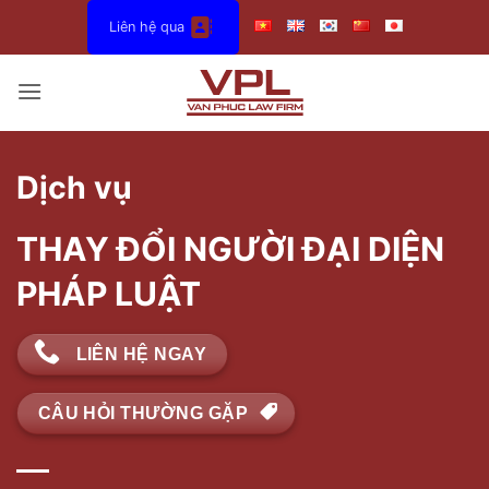
Bỏ
Liên hệ qua
qua
nội
dung
Dịch vụ
THAY ĐỔI
NGƯỜI ĐẠI DIỆN
PHÁP LUẬT
LIÊN HỆ NGAY
CÂU HỎI THƯỜNG GẶP