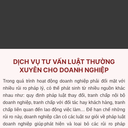
DỊCH VỤ TƯ VẤN LUẬT THƯỜNG
XUYÊN CHO DOANH NGHIỆP
Trong
quá
trình
hoạt
động
doanh
nghiệp
phải
đối
mặt
với
nhiều
rủi
ro
pháp
lý
,
có
thể
phát
sinh
từ
nhiều
nguồn
khác
nhau
như
:
quy
định
pháp
luật
thay
đổi
,
tranh
chấp
nội
bộ
doanh
nghiệp
,
tranh
chấp
với
đối
tác
hay
khách
hàng
,
tranh
chấp
liên
quan
đến
lao
động
việc
làm
…
Để
hạn
chế
những
rủi
ro
này
,
doanh
nghiệp
cần
có
các
luật
sư
giỏi
về
pháp
luật
doanh
nghiệp
giúp
phát
hiện
và
loại
bỏ
các
rủi
ro
pháp