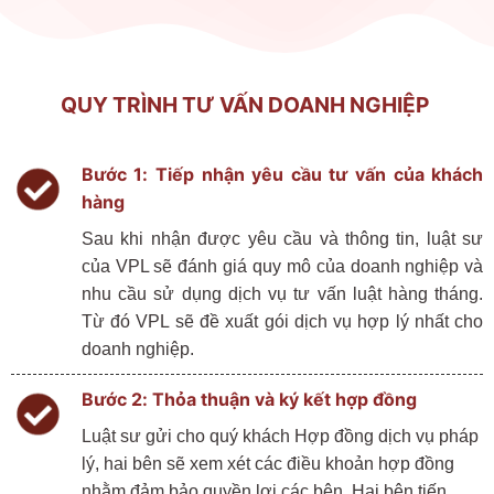
QUY TRÌNH TƯ VẤN DOANH NGHIỆP
Bước
1:
Tiếp
nhận
yêu
cầu
tư
vấn
của
khách
hàng
Sau
khi
nhận
được
yêu
cầu
và
thông
tin,
luật
sư
của
VPL
sẽ
đánh
giá
quy
mô
của
doanh
nghiệp
và
nhu
cầu
sử
dụng
dịch
vụ
tư
vấn
luật
hàng
tháng
.
Từ
đó
VPL
sẽ
đề
xuất
gói
dịch
vụ
hợp
lý
nhất
cho
doanh
nghiệp
.
Bước
2:
Thỏa
thuận
và
ký
kết
hợp
đồng
Luật
sư
gửi
cho
quý
khách
Hợp
đồng
dịch
vụ
pháp
lý
, hai
bên
sẽ
xem
xét
các
điều
khoản
hợp
đồng
nhằm
đảm
bảo
quyền
lợi
các
bên
. Hai
bên
tiến