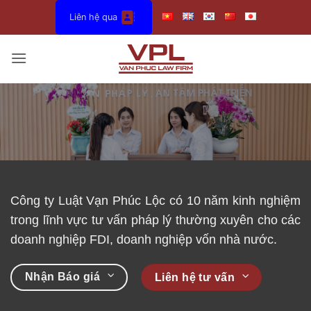
Bỏ
Liên hệ qua
qua
nội
dung
Công ty
Luật
Vạn
Phúc
Lộc
có
10
năm
kinh
nghiệm
trong
lĩnh
vực
tư
vấn
pháp
lý
thường
xuyên
cho
các
doanh
nghiệp
FDI,
doanh
nghiệp
vốn
nhà
nước
.
Nhận Báo giá
Liên hệ tư vấn