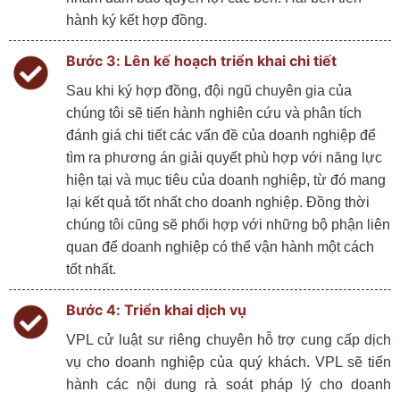
hành
ký
kết
hợp
đồng
.
Bước
3:
Lên
kế
hoạch
triển
khai
chi
tiết
Sau
khi
ký
hợp
đồng
,
đội
ngũ
chuyên
gia
của
chúng
tôi
sẽ
tiến
hành
nghiên
cứu
và
phân
tích
đánh
giá
chi
tiết
các
vấn
đề
của
doanh
nghiệp
để
tìm
ra
phương
án
giải
quyết
phù
hợp
với
năng
lực
hiện
tại
và
mục
tiêu
của
doanh
nghiệp
,
từ
đó
mang
lại
kết
quả
tốt
nhất
cho
doanh
nghiệp
.
Đồng
thời
chúng
tôi
cũng
sẽ
phối
hợp
với
những
bộ
phận
liên
quan
để
doanh
nghiệp
có
thể
vận
hành
một
cách
tốt
nhất
.
Bước
4:
Triển
khai
dịch
vụ
VPL
cử
luật
sư
riêng
chuyên
hỗ
trợ
cung
cấp
dịch
vụ
cho
doanh
nghiệp
của
quý
khách
.
VPL
sẽ
tiến
hành
các
nội
dung
rà
soát
pháp
lý
cho
doanh