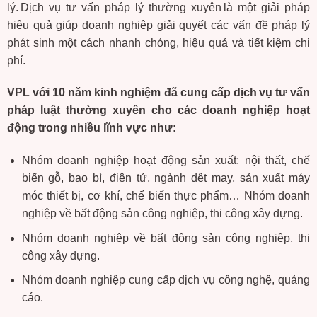
lý
.
Dịch
vụ
tư
vấn
pháp
lý
thường
xuyên
là
một
giải
pháp
hiệu
quả
giúp
doanh
nghiệp
giải
quyết
các
vấn
đề
pháp
lý
phát
sinh
một
cách
nhanh
chóng
,
hiệu
quả
và
tiết
kiệm
chi
phí
.
VPL
với
10
năm
kinh
nghiệm
đã
cung
cấp
dịch
vụ
tư
vấn
pháp
luật
thường
xuyên
cho
các
doanh
nghiệp
hoạt
động
trong
nhiều
lĩnh
vực
như
:
Nhóm doanh nghiệp hoạt động sản xuất: nội thất, chế
biến gỗ, bao bì, điện tử, ngành dệt may, sản xuất máy
móc thiết bị, cơ khí, chế biến thực phẩm…
Nhóm doanh
nghiệp về bất động sản công nghiệp, thi công xây dựng.
Nhóm
doanh
nghiệp
về
bất
động
sản
công
nghiệp
, thi
công
xây
dựng
.
Nhóm doanh nghiệp cung cấp dịch vụ công nghệ, quảng
cáo.