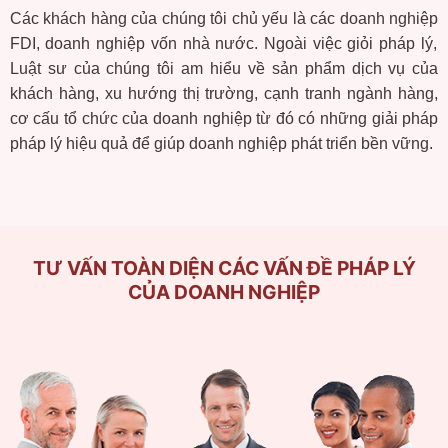
Các
khách
hàng
của
chúng
tôi
chủ
yếu
là
các
doanh
nghiệp
FDI,
doanh
nghiệp
vốn
nhà
nước
.
Ngoài
việc
giỏi
pháp
lý
,
Luật
sư
của
chúng
tôi
am
hiểu
về
sản
phẩm
dịch
vụ
của
khách
hàng
, xu
hướng
thị
trường
,
cạnh
tranh
ngành
hàng
,
cơ
cấu
tổ
chức
của
doanh
nghiệp
từ
đó
có
những
giải
pháp
pháp
lý
hiệu
quả
để
giúp
doanh
nghiệp
phát
triển
bền
vững
.
TƯ VẤN TOÀN DIỆN CÁC VẤN ĐỀ PHÁP LÝ
CỦA DOANH NGHIỆP