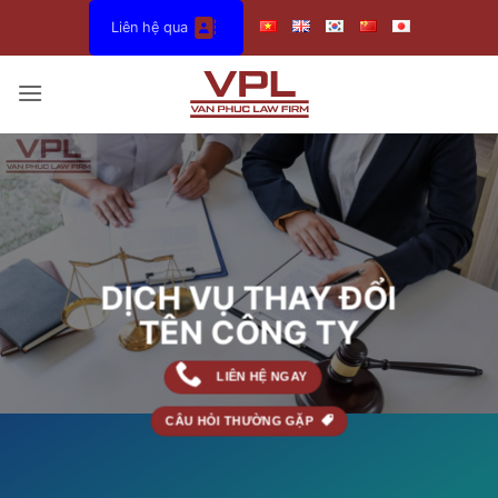
Bỏ
Liên hệ qua
qua
nội
dung
DỊCH VỤ THAY ĐỔI
TÊN CÔNG TY
LIÊN HỆ NGAY
CÂU HỎI THƯỜNG GẶP