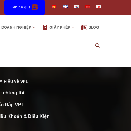
Liên hệ qua
DOANH NGHIỆP
GIẤY PHÉP
BLOG
ÌM HIỂU VỀ VPL
ề chúng tôi
ỏi Đáp VPL
iều Khoản & Điều Kiện