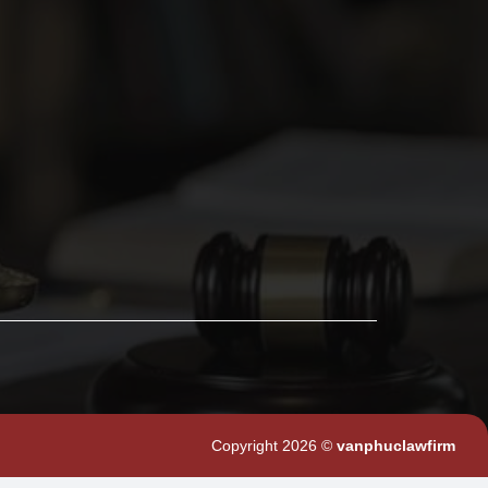
Copyright 2026 ©
vanphuclawfirm