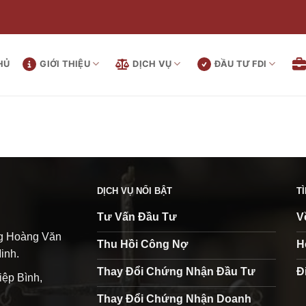
HỦ
GIỚI THIỆU
DỊCH VỤ
ĐẦU TƯ FDI
DỊCH VỤ NỔI BẬT
T
Tư Vấn Đầu Tư
V
ng Hoàng Văn
Thu Hồi Công Nợ
H
inh.
Thay Đổi Chứng Nhận Đầu Tư
Đ
iệp Bình,
Thay Đổi Chứng Nhận Doanh