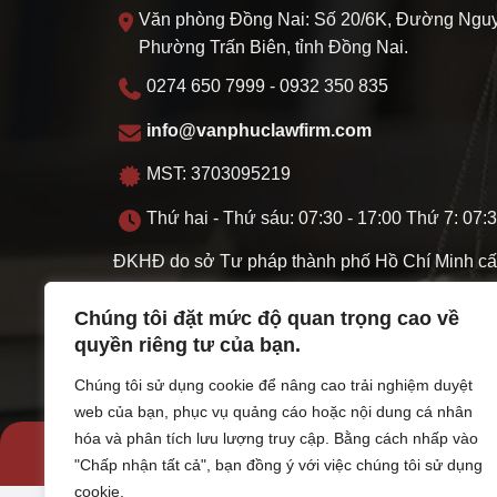
Văn phòng Đồng Nai: Số 20/6K, Đường Nguy
Phường Trấn Biên, tỉnh Đồng Nai.
0274 650 7999 - 0932 350 835
info@vanphuclawfirm.com
MST: 3703095219
Thứ hai - Thứ sáu: 07:30 - 17:00 Thứ 7: 07:3
ĐKHĐ do sở Tư pháp thành phố Hồ Chí Minh cấ
11/11/2022
Chúng tôi đặt mức độ quan trọng cao về
quyền riêng tư của bạn.
Chúng tôi sử dụng cookie để nâng cao trải nghiệm duyệt
web của bạn, phục vụ quảng cáo hoặc nội dung cá nhân
hóa và phân tích lưu lượng truy cập. Bằng cách nhấp vào
"Chấp nhận tất cả", bạn đồng ý với việc chúng tôi sử dụng
cookie.