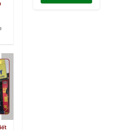
h
g
iết