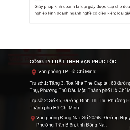
Giấy phép kinh doanh là loại giấy được cấp cho do
nghiệp kinh doanh ngành nghề có điều kiện; loại giấ
CÔNG TY LUẬT TNHH VẠN PHÚC LỘC
Văn phòng TP Hồ Chí Minh:
Trụ sở 1: Tầng 3, Toà Nhà The Capital, 68 đườ
Thụ, Phường Thủ Dầu Một, Thành phố Hồ Chí M
Trụ sở 2: Số 45, Đường Đinh Thị Thi, Phường H
Thành phố Hồ Chí Minh
Văn phòng Đồng Nai: Số 20/6K, Đường Nguy
Phường Trấn Biên, tỉnh Đồng Nai.