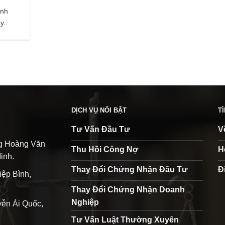
anh
y..
DỊCH VỤ NỔI BẬT
T
Tư Vấn Đầu Tư
V
ng Hoàng Văn
Thu Hồi Công Nợ
H
inh.
Thay Đổi Chứng Nhận Đầu Tư
Đ
iệp Bình,
Thay Đổi Chứng Nhận Doanh
Nghiệp
ễn Ái Quốc,
Tư Vấn Luật Thường Xuyên