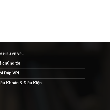
ÌM HIỂU VỀ VPL
ề chúng tôi
ỏi Đáp VPL
iều Khoản & Điều Kiện