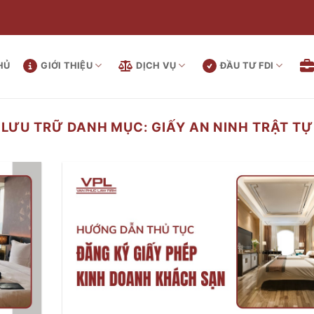
HỦ
GIỚI THIỆU
DỊCH VỤ
ĐẦU TƯ FDI
LƯU TRỮ DANH MỤC:
GIẤY AN NINH TRẬT TỰ