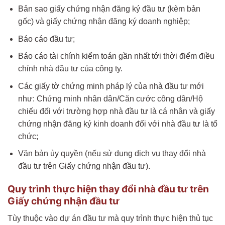
Bản sao giấy chứng nhận đăng ký đầu tư (kèm bản
gốc) và giấy chứng nhận đăng ký doanh nghiệp;
Báo cáo đầu tư;
Báo cáo tài chính kiểm toán gần nhất tới thời điểm điều
chỉnh nhà đầu tư của công ty.
Các giấy tờ chứng minh pháp lý của nhà đầu tư mới
như: Chứng minh nhân dân/Căn cước công dân/Hộ
chiếu đối với trường hợp nhà đầu tư là cá nhân và giấy
chứng nhận đăng ký kinh doanh đối với nhà đầu tư là tổ
chức;
Văn bản ủy quyền (nếu sử dụng dịch vụ thay đổi nhà
đầu tư trên Giấy chứng nhận đầu tư).
Quy trình thực hiện thay đổi nhà đầu tư trên
Giấy chứng nhận đầu tư
Tùy thuộc vào dự án đầu tư mà quy trình thực hiện thủ tục