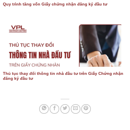
Quy trình tăng vốn Giấy chứng nhận đăng ký đầu tư
Thủ tục thay đổi thông tin nhà đầu tư trên Giấy Chứng nhận
đăng ký đầu tư