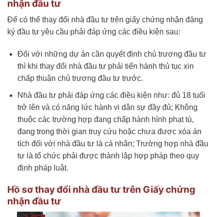
nhận đầu tư
Để có thể thay đổi nhà đầu tư trên giấy chứng nhận đăng
ký đầu tư yêu cầu phải đáp ứng các điều kiện sau:
Đối với những dự án cần quyết định chủ trương đầu tư
thì khi thay đổi nhà đầu tư phải tiến hành thủ tục xin
chấp thuận chủ trương đầu tư trước.
Nhà đầu tư phải đáp ứng các điều kiện như: đủ 18 tuổi
trở lên và có năng lức hành vi dân sự đầy đủ; Không
thuộc các trường hợp đang chấp hành hình phạt tù,
đang trong thời gian truy cứu hoặc chưa được xóa án
tích đối với nhà đầu tư là cá nhân; Trường hợp nhà đầu
tư là tổ chức phải được thành lập hợp pháp theo quy
định pháp luật.
Hồ sơ thay đổi nhà đầu tư trên Giấy chứng
nhận đầu tư