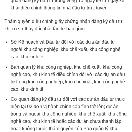
quan đăng ký đầu tư trong vòng 15 ngày kể từ ngày kê
khai điều chỉnh thông tin nhà đầu tư trực tuyến.
Thẩm quyền điều chỉnh giấy chứng nhận đăng ký đầu tư
khi có sự thay đổi nhà đầu tư bao gồm:
Sở Kế hoạch và Đầu tư đối với các dựa án đầu tư
ngoài khu công nghiệp, khu chế xuất, khu công nghệ
cao, khu kinh tế.
Ban quản lý khu công nghiệp, khu chế xuất, khu công
nghệ cao, khu kinh tế điều chỉnh đối với các dự án đầu
tư trong khu công nghiệp, khu chế xuất, khu công nghệ
cao, khu kinh tế.
Cơ quan đăng ký đầu tư đối với các dự án đầu tư thực
hiện tại 02 đơn vị hành chính cấp tỉnh trở lên; dự án
trong và ngoài khu công nghiệp, khu chế xuất, khu công
nghệ cao, khu kinh tế hoặc các dự án chưa thành lập
hoặc không thuộc thẩm quyên của Ban quản lý khu