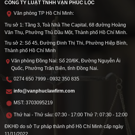
CÔNG TY LUẬT TNHH VẠN PHÚC LỘC
Văn phòng TP Hồ Chí Minh:
Trụ sở 1: Tầng 3, Toà Nhà The Capital, 68 đường Hoàng
Văn Thụ, Phường Thủ Dầu Một, Thành phố Hồ Chí Minh.
Trụ sở 2: Số 45, Đường Đinh Thị Thi, Phường Hiệp Bình,
Thành phố Hồ Chí Minh
Văn phòng Đồng Nai: Số 20/6K, Đường Nguyễn Ái
Quốc, Phường Trấn Biên, tỉnh Đồng Nai.
0274 650 7999 - 0932 350 835
info@vanphuclawfirm.com
MST: 3703095219
Thứ hai - Thứ sáu: 07:30 - 17:00 Thứ 7: 07:30 - 12:00
ĐKHĐ do sở Tư pháp thành phố Hồ Chí Minh cấp ngày
11/11/2022