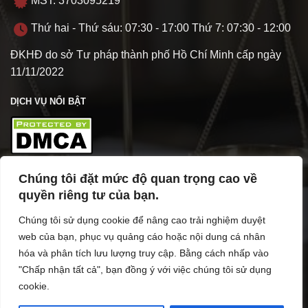
MST: 3703095219
Thứ hai - Thứ sáu: 07:30 - 17:00 Thứ 7: 07:30 - 12:00
ĐKHĐ do sở Tư pháp thành phố Hồ Chí Minh cấp ngày
11/11/2022
DỊCH VỤ NỔI BẬT
Chúng tôi đặt mức độ quan trọng cao về
TÌM HIỂU VỀ VPL
quyền riêng tư của bạn.
Chúng tôi sử dụng cookie để nâng cao trải nghiệm duyệt
web của bạn, phục vụ quảng cáo hoặc nội dung cá nhân
hóa và phân tích lưu lượng truy cập. Bằng cách nhấp vào
"Chấp nhận tất cả", bạn đồng ý với việc chúng tôi sử dụng
cookie.