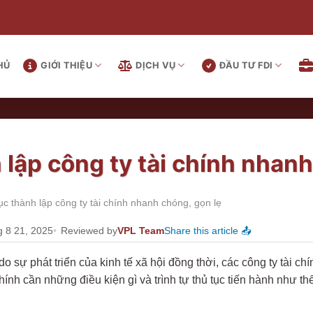
HỦ
GIỚI THIỆU
DỊCH VỤ
ĐẦU TƯ FDI
 lập công ty tài chính nhanh
ục thành lập công ty tài chính nhanh chóng, gọn lẹ
g 8 21, 2025
Reviewed by
VPL Team
Share this article 📤
o sự phát triển của kinh tế xã hội đồng thời, các công ty tài 
chính cần những điều kiện gì và trình tự thủ tục tiến hành như t