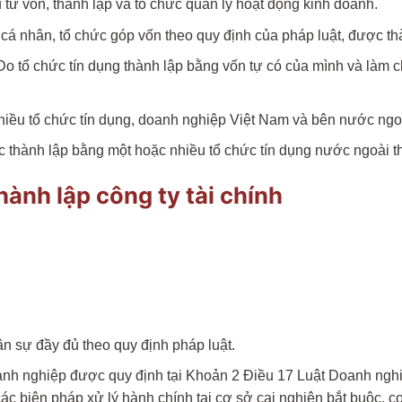
tư vốn, thành lập và tổ chức quản lý hoạt động kinh doanh.
 cá nhân, tổ chức góp vốn theo quy định của pháp luật, được t
: Do tổ chức tín dụng thành lập bằng vốn tự có của mình và làm 
hiều tổ chức tín dụng, doanh nghiệp Việt Nam và bên nước ngoà
 thành lập bằng một hoặc nhiều tổ chức tín dụng nước ngoài th
hành lập công ty tài chính
ân sự đầy đủ theo quy định pháp luật.
nh nghiệp được quy định tại Khoản 2 Điều 17 Luật Doanh nghiệp
ác biện pháp xử lý hành chính tại cơ sở cai nghiện bắt buộc, 