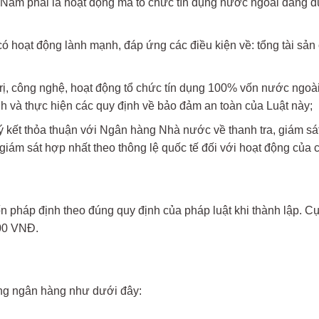
t Nam phải là hoạt động mà tổ chức tín dụng nước ngoài đang đ
 hoạt động lành mạnh, đáp ứng các điều kiện về: tổng tài sản c
trị, công nghệ, hoạt động tổ chức tín dụng 100% vốn nước ngoài;
h và thực hiện các quy định về bảo đảm an toàn của Luật này;
kết thỏa thuận với Ngân hàng Nhà nước về thanh tra, giám sát 
iám sát hợp nhất theo thông lệ quốc tế đối với hoạt động của c
n pháp định theo đúng quy định của pháp luật khi thành lập. Cụ t
000 VNĐ.
ộng ngân hàng như dưới đây: