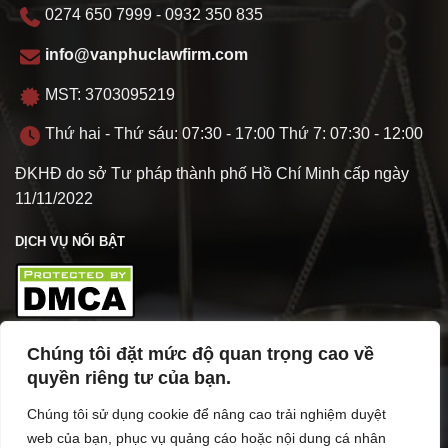
0274 650 7999 - 0932 350 835
info@vanphuclawfirm.com
MST: 3703095219
Thứ hai - Thứ sáu: 07:30 - 17:00 Thứ 7: 07:30 - 12:00
ĐKHĐ do sở Tư pháp thành phố Hồ Chí Minh cấp ngày
11/11/2022
DỊCH VỤ NỔI BẬT
Chúng tôi đặt mức độ quan trọng cao về
TÌM HIỂU VỀ VPL
quyền riêng tư của bạn.
Chúng tôi sử dụng cookie để nâng cao trải nghiệm duyệt
web của bạn, phục vụ quảng cáo hoặc nội dung cá nhân