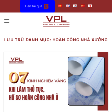
Bỏ
Liên hệ qua
qua
nội
dung
LƯU TRỮ DANH MỤC:
HOÀN CÔNG NHÀ XƯỞNG