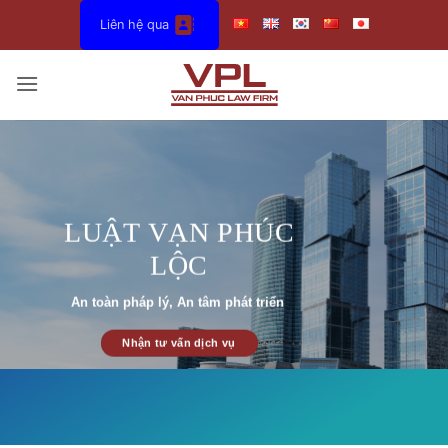
Bỏ
Liên hệ qua
qua
nội
dung
LUẬT VẠN PHÚC
LỘC
An toàn pháp lý, An tâm phát triển
Nhận tư vấn dịch vụ