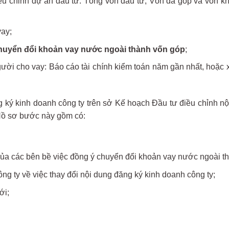
iều chỉnh dự án đầu tư: Tổng vốn đầu tư; Vốn đã góp và vốn kh
vay;
huyển đổi khoản vay nước ngoài thành vốn góp
;
gười cho vay: Báo cáo tài chính kiểm toán năm gần nhất, hoặc
ng ký kinh doanh công ty trên sở Kế hoạch Đầu tư điều chỉnh n
 Hồ sơ bước này gồm có:
ủa các bên bề việc đồng ý chuyển đổi khoản vay nước ngoài thà
ng ty về việc thay đổi nội dung đăng ký kinh doanh công ty;
ới;