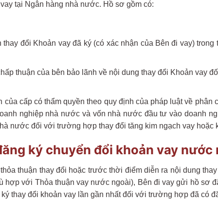
n vay tại Ngân hàng nhà nước. Hồ sơ gồm có:
n thay đổi Khoản vay đã ký (có xác nhận của Bên đi vay) trong
 chấp thuận của bên bảo lãnh về nội dung thay đổi Khoản vay đ
n của cấp có thẩm quyền theo quy định của pháp luật về phân c
doanh nghiệp nhà nước và vốn nhà nước đầu tư vào doanh ngh
à nước đối với trường hợp thay đổi tăng kim ngạch vay hoặc k
 đăng ký chuyển đổi khoản vay nước
thỏa thuận thay đổi hoặc trước thời điểm diễn ra nội dung thay
ù hợp với Thỏa thuận vay nước ngoài), Bên đi vay gửi hồ sơ 
ý thay đổi khoản vay lần gần nhất đối với trường hợp đã có đă