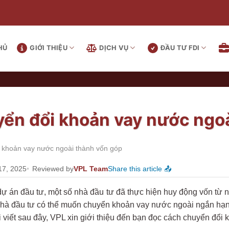
HỦ
GIỚI THIỆU
DỊCH VỤ
ĐẦU TƯ FDI
ển đổi khoản vay nước ngoà
 khoản vay nước ngoài thành vốn góp
17, 2025
Reviewed by
VPL Team
Share this article 📤
 dự án đầu tư, một số nhà đầu tư đã thực hiện huy động vốn từ
nhà đầu tư có thể muốn chuyển khoản vay nước ngoài ngắn hạ
 viết sau đây, VPL xin giới thiệu đến bạn đọc cách chuyển đổi