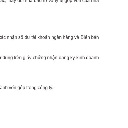
ác; thay đổi nhà đầu tư và tỷ lệ góp vốn của nhà
 xác nhận số dư tài khoản ngân hàng và Biên bản
ội dung trên giấy chứng nhận đăng ký kinh doanh
nh vốn góp trong công ty.