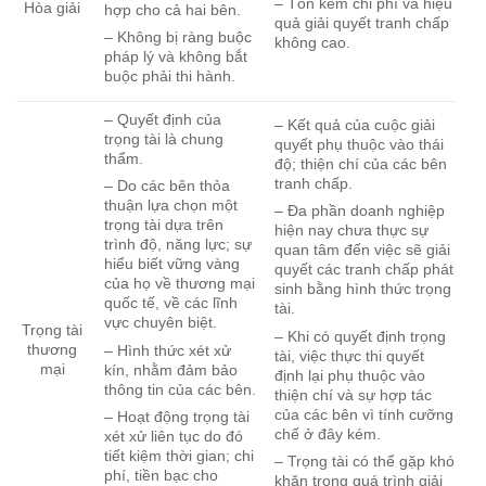
– Tốn kém chi phí và hiệu
Hòa giải
hợp cho cả hai bên.
quả giải quyết tranh chấp
– Không bị ràng buộc
không cao.
pháp lý và không bắt
buộc phải thi hành.
– Quyết định của
– Kết quả của cuộc giải
trọng tài là chung
quyết phụ thuộc vào thái
thẩm.
độ; thiện chí của các bên
tranh chấp.
– Do các bên thỏa
thuận lựa chọn một
– Đa phần doanh nghiệp
trọng tài dựa trên
hiện nay chưa thực sự
trình độ, năng lực; sự
quan tâm đến việc sẽ giải
hiểu biết vững vàng
quyết các tranh chấp phát
của họ về thương mại
sinh bằng hình thức trọng
quốc tế, về các lĩnh
tài.
vực chuyên biệt.
Trọng tài
– Khi có quyết định trọng
thương
– Hình thức xét xử
tài, việc thực thi quyết
mại
kín, nhằm đảm bảo
định lại phụ thuộc vào
thông tin của các bên.
thiện chí và sự hợp tác
của các bên vì tính cưỡng
– Hoạt động trọng tài
chế ở đây kém.
xét xử liên tục do đó
tiết kiệm thời gian; chi
– Trọng tài có thể gặp khó
phí, tiền bạc cho
khăn trong quá trình giải