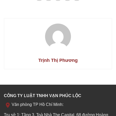
Trịnh Thị Phương
CÔNG TY LUẬT TNHH VẠN PHÚC LỘC
Văn phòng TP Hồ Chí Minh:
Trụ sở 1: Tầng 3, Toà Nhà The Capital, 68 đường Hoàng