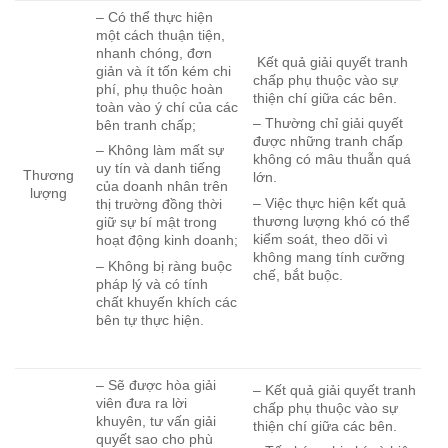
– Có thể thực hiện
một cách thuận tiện,
nhanh chóng, đơn
Kết quả giải quyết tranh
giản và ít tốn kém chi
chấp phụ thuộc vào sự
phí, phụ thuộc hoàn
thiện chí giữa các bên.
toàn vào ý chí của các
– Thường chỉ giải quyết
bên tranh chấp;
được những tranh chấp
– Không làm mất sự
không có mâu thuẫn quá
uy tín và danh tiếng
Thương
lớn.
của doanh nhân trên
lượng
– Việc thực hiện kết quả
thị trường đồng thời
thương lượng khó có thể
giữ sự bí mật trong
kiểm soát, theo dõi vì
hoạt động kinh doanh;
không mang tính cưỡng
– Không bị ràng buộc
chế, bắt buộc.
pháp lý và có tính
chất khuyến khích các
bên tự thực hiện.
– Sẽ được hòa giải
– Kết quả giải quyết tranh
viên đưa ra lời
chấp phụ thuộc vào sự
khuyên, tư vấn giải
thiện chí giữa các bên.
quyết sao cho phù