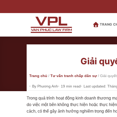
Bỏ
qua
nội
dung
TRANG C
Giải quy
Trang chủ
/
Tư vấn tranh chấp dân sự
/
Giải quyế
By Phương Anh
19 min read
Last updated: Thán
Trong quá trình hoạt động kinh doanh thương mại
do việc một bên không thực hiện hoặc thực hiệ
cách, có thể gây ảnh hưởng nghiêm trọng đến ho