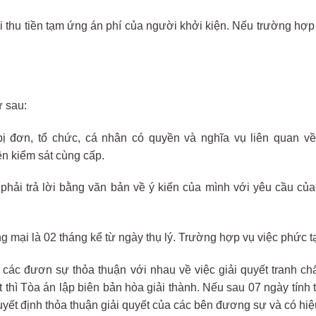
i thu tiền tạm ứng án phí của người khởi kiện. Nếu trường hợp 
ư sau:
 đơn, tổ chức, cá nhân có quyền và nghĩa vụ liên quan về 
ện kiểm sát cùng cấp.
 phải trả lời bằng văn bản về ý kiến của mình với yêu cầu c
 mại là 02 tháng kể từ ngày thụ lý. Trường hợp vụ việc phức tạ
o các đươn sự thỏa thuận với nhau về việc giải quyết tranh 
thì Tòa án lập biên bản hòa giải thành. Nếu sau 07 ngày tính 
uyết định thỏa thuận giải quyết của các bên đương sự và có hi