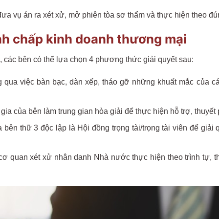
đưa vụ án ra xét xử, mở phiên tòa sơ thẩm và thực hiện theo đú
nh chấp kinh doanh thương mại
, các bên có thể lựa chọn 4 phương thức giải quyết sau:
 qua việc bàn bạc, dàn xếp, tháo gỡ những khuất mắc của cá
ia của bên làm trung gian hòa giải để thực hiện hỗ trợ, thuyết 
 bên thữ 3 độc lập là Hội đồng trọng tài/trọng tài viên để giả
cơ quan xét xử nhân danh Nhà nước thực hiện theo trình tự, th