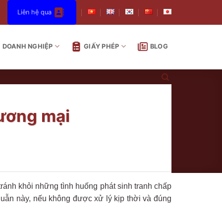
Liên hệ qua
DOANH NGHIỆP
GIẤY PHÉP
BLOG
hương mại
tránh khỏi những tình huống phát sinh tranh chấp
uẫn này, nếu không được xử lý kịp thời và đúng