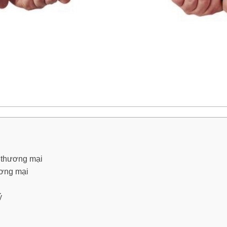
h thương mại
ương mại
ý