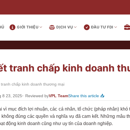
HỦ
GIỚI THIỆU
DỊCH VỤ
ĐẦU TƯ FDI
ết tranh chấp kinh doanh t
t tranh chấp kinh doanh thương mại
g 8 23, 2025
Reviewed by
VPL Team
Share this article 📤
 vì mục đích lợi nhuận, các cá nhân, tổ chức (pháp nhân) khó 
n không đúng các quyền và nghĩa vụ đã cam kết. Những mâu th
ạt động kinh doanh cũng như uy tín của doanh nghiệp.