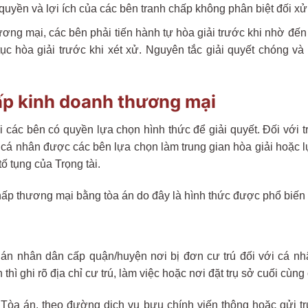
uyền và lợi ích của các bên tranh chấp không phân biệt đối xử 
ương mại, các bên phải tiến hành tự hòa giải trước khi nhờ đến 
tục hòa giải trước khi xét xử. Nguyên tắc giải quyết chóng và
hấp kinh doanh thương mại
 các bên có quyền lựa chọn hình thức để giải quyết. Đối với
cá nhân được các bên lựa chọn làm trung gian hòa giải hoặc l
ố tụng của Trọng tài.
 chấp thương mại bằng tòa án do đây là hình thức được phổ biến 
án nhân dân cấp quận/huyện nơi bị đơn cư trú đối với cá nhâ
thì ghi rõ địa chỉ cư trú, làm việc hoặc nơi đặt trụ sở cuối cùng
i Tòa án, theo đường dịch vụ bưu chính viến thông hoặc gửi t