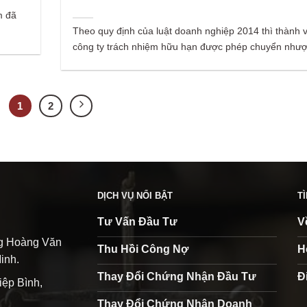
m đã
Theo quy định của luật doanh nghiệp 2014 thì thành 
công ty trách nhiệm hữu hạn được phép chuyển nhượ
1
2
DỊCH VỤ NỔI BẬT
T
Tư Vấn Đầu Tư
V
ng Hoàng Văn
Thu Hồi Công Nợ
H
inh.
Thay Đổi Chứng Nhận Đầu Tư
Đ
iệp Bình,
Thay Đổi Chứng Nhận Doanh