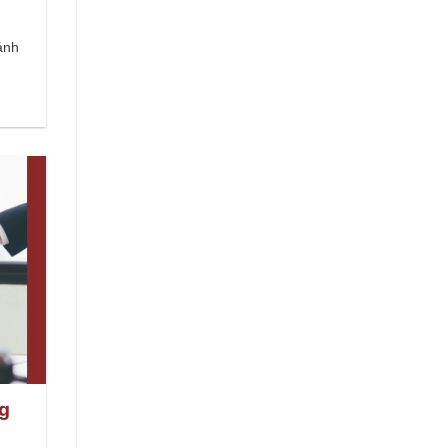
ánh
ng