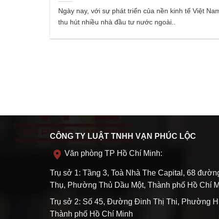
Ngày nay, với sự phát triển của nền kinh tế Việt Na
thu hút nhiều nhà đầu tư nước ngoài..
CÔNG TY LUẬT TNHH VẠN PHÚC LỘC
Văn phòng TP Hồ Chí Minh:
Trụ sở 1: Tầng 3, Toà Nhà The Capital, 68 đườ
Thụ, Phường Thủ Dầu Một, Thành phố Hồ Chí M
Trụ sở 2: Số 45, Đường Đinh Thị Thi, Phường H
Thành phố Hồ Chí Minh