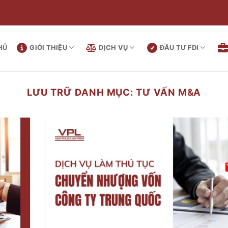
HỦ
GIỚI THIỆU
DỊCH VỤ
ĐẦU TƯ FDI
LƯU TRỮ DANH MỤC:
TƯ VẤN M&A