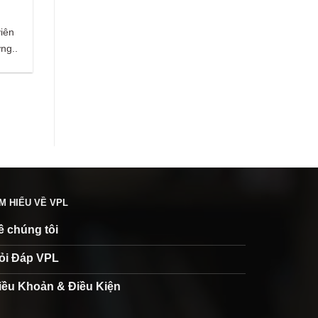
viên
ng..
ÌM HIỂU VỀ VPL
ề chúng tôi
ỏi Đáp VPL
iều Khoản & Điều Kiện