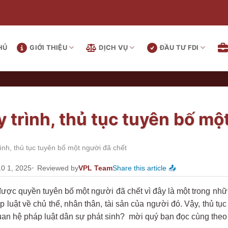
HỦ
GIỚI THIỆU
DỊCH VỤ
ĐẦU TƯ FDI
trình, thủ tục tuyên bố mộ
nh, thủ tục tuyên bố một người đã chết
10 1, 2025
Reviewed by
VPL Team
Share this article 📤
được quyền tuyên bố một người đã chết vì đây là một trong nhữ
áp luật về chủ thể, nhân thân, tài sản của người đó. Vậy, thủ 
an hệ pháp luật dân sự phát sinh? mời quý bạn đọc cùng theo d