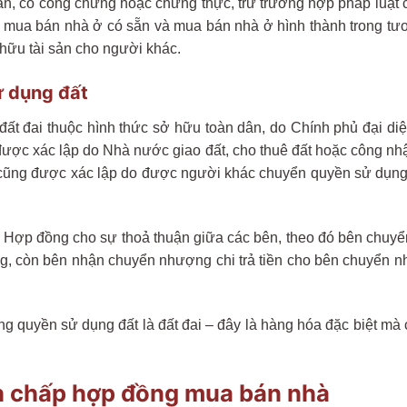
n, có công chứng hoặc chứng thực, trừ trường hợp pháp luật 
ua bán nhà ở có sẵn và mua bán nhà ở hình thành trong tương 
hữu tài sản cho người khác.
 dụng đất
 đất đai thuộc hình thức sở hữu toàn dân, do Chính phủ đại d
 được xác lập do Nhà nước giao đất, cho thuê đất hoặc công n
c cũng được xác lập do được người khác chuyển quyền sử dụng 
Hợp đồng cho sự thoả thuận giữa các bên, theo đó bên chuyể
, còn bên nhận chuyển nhượng chi trả tiền cho bên chuyển nh
quyền sử dụng đất là đất đai – đây là hàng hóa đặc biệt mà 
nh chấp hợp đồng mua bán nhà