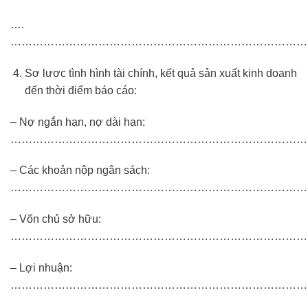
….
………………………………………………………………………
Sơ lược tình hình tài chính, kết quả sản xuất kinh doanh
đến thời điểm báo cáo:
– Nợ ngắn hạn, nợ dài hạn:
………………………………………………………………………
– Các khoản nộp ngân sách:
……………………………………………………………………….
– Vốn chủ sở hữu:
…………………………………………………………………………
– Lợi nhuận:
………………………………………………………………………