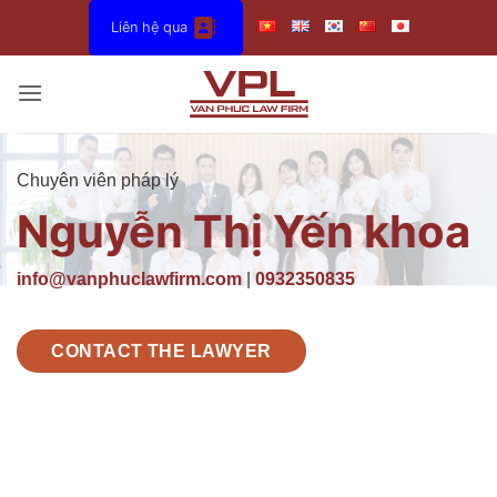
Bỏ
Liên hệ qua
qua
nội
dung
Chuyên viên pháp lý
Nguyễn Thị Yến khoa
info@vanphuclawfirm.com
|
0932350835
CONTACT THE LAWYER