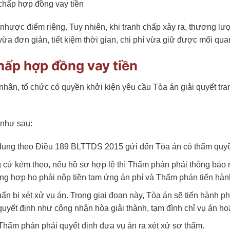
chấp hợp đồng vay tiền
nhược điểm riêng. Tuy nhiên, khi tranh chấp xảy ra, thương lượ
a đơn giản, tiết kiệm thời gian, chi phí vừa giữ được mối quan
chấp hợp đồng vay tiền
hân, tổ chức có quyền khởi kiện yêu cầu Tòa án giải quyết tra
 như sau:
 dung theo Điều 189 BLTTDS 2015 gửi đến Tòa án có thẩm quy
g cứ kèm theo, nếu hồ sơ hợp lệ thì Thẩm phán phải thông báo 
ờng hợp họ phải nộp tiền tạm ứng án phí và Thẩm phán tiến hành
ẩn bị xét xử vụ án. Trong giai đoạn này, Tòa án sẽ tiến hành p
uyết định như công nhận hòa giải thành, tạm đình chỉ vụ án hoặ
Thẩm phán phải quyết định đưa vụ án ra xét xử sơ thẩm.