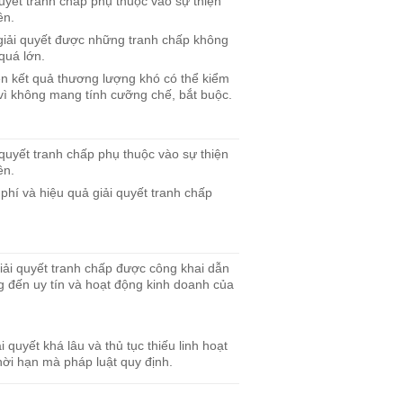
uyết tranh chấp phụ thuộc vào sự thiện
ên.
giải quyết được những tranh chấp không
quá lớn.
ện kết quả thương lượng khó có thể kiểm
 vì không mang tính cưỡng chế, bắt buộc.
 quyết tranh chấp phụ thuộc vào sự thiện
ên.
phí và hiệu quả giải quyết tranh chấp
iải quyết tranh chấp được công khai dẫn
 đến uy tín và hoạt động kinh doanh của
i quyết khá lâu và thủ tục thiếu linh hoạt
hời hạn mà pháp luật quy định.