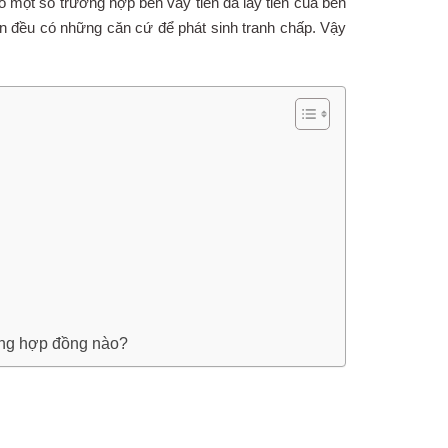
ó một số trường hợp bên vay tiền đã lấy tiền của bên
ền đều có những căn cứ để phát sinh tranh chấp. Vậy
ạng hợp đồng nào?