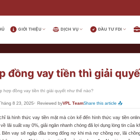
HỦ
GIỚI THIỆU
DỊCH VỤ
ĐẦU TƯ FDI
 đồng vay tiền thì giải quy
 hợp đồng vay tiền thì giải quyết như thế nào?
Tháng 8 23, 2025
Reviewed by
VPL Team
Share this article 📤
chỉ là hình thức vay tiền mặt mà còn kể đến hình thức vay tiền onli
về lãi suất vay 0%, giải ngân nhanh chóng đã lợi dụng lòng tin của 
. Bên vay sẽ ngập đầu trong đống nợ khi mà nợ chồng nợ, lãi chồng 