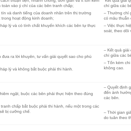
 cách thuận tiện, nhanh chóng, đơn giản và ít tốn kém
Kết quả giải q
n toàn vào ý chí của các bên tranh chấp;
chí giữa các b
tín và danh tiếng của doanh nhân trên thị trường
– Thường chỉ 
t trong hoạt động kinh doanh;
có mâu thuẫn 
háp lý và có tính chất khuyến khích các bên tự thực
– Việc thực hi
soát, theo dõi
– Kết quả giải
chí giữa các b
n đưa ra lời khuyên, tư vấn giải quyết sao cho phù
– Tốn kém chi 
không cao.
háp lý và không bắt buộc phải thi hành.
– Quyết định g
đến ảnh hưởng
nghiêm ngặt, buộc các bên phải thực hiện theo đúng
các bên.
t tranh chấp bắt buộc phải thi hành, nếu một trong các
 sẽ bị cưỡng chế.
– Thời gian giả
do tuân theo t