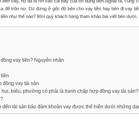
ên vay, họ đã bị rơi vào cái bẫy của tín dụng đen.Ngoài ra, cũng c
 xa để trốn nợ. Dù đứng ở gốc độ bên cho vay tiền hay bên đi vay ti
 tiền như thế nào? Mời quý khách hàng tham khảo bài viết bên dưới.
p đồng vay tiền? Nguyên nhân
 tiền
 đồng vay tài sản
 hụi, biêu, phường có phải là tranh chấp hợp đồng vay tài sản?
o?
an đến tài sản bảo đảm khoản vay được thể hiện dưới những d