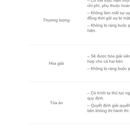
– Có thể thực hiện một
chi phí, phụ thuộc hoà
– Không làm mất sự uy 
đồng thời giữ sự bí mậ
Thương lượng
– Không bị ràng buộc p
hiện.
– Sẽ được hòa giải viê
hợp cho cả hai bên.
Hòa giải
– Không bị ràng buộc p
– Có trình tự thủ tục 
quy định.
Tòa án
– Quyết định giải quyế
bên không thi hành thì