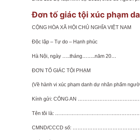
Đơn tố giác tội xúc phạm 
CỘNG HÒA XÃ HỘI CHỦ NGHĨA VIỆT NAM
Độc lập – Tự do – Hạnh phúc
Hà Nội, ngày …..tháng……..năm 20…
ĐƠN TỐ GIÁC TỘI PHẠM
(Về hành vi xúc phạm danh dự nhân phẩm n
Kính gửi: CÔNG AN ………………………
Tên tôi là: ……………………………….…………
CMND/CCCD số: ……………………………