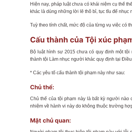
Hiện nay, pháp luật chưa có khái niệm cụ thể 
khác là dùng những lời lẽ thô bỉ, tục tĩu đế nhụ
Tuỳ theo tính chất, mức độ của từng vụ việc có t
Cấu thành của Tội xúc phạ
Bộ luật hình sự 2015 chưa có quy định một tội
thành tội Làm nhục người khác quy định tại Điều
* Các yêu tố cấu thành tội phạm này như sau:
Chủ thể:
Chủ thể của tội phạm này là bất kỳ người nào c
nhiệm về hành vi này do không thuộc trường hợp 
Mặt chủ quan:
Người phạm tội thực hiện tội phạm này với lỗi