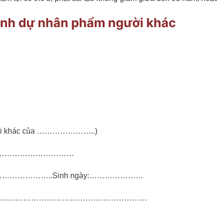
danh dự nhân phẩm người khác
gười khác của …………………..)
…………………………………
…………………..Sinh ngày:…………………
………..………………………………………………