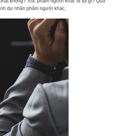
phạt không? Xúc phạm người khác bị tội gì? Qua
 danh dự nhân phẩm người khác.