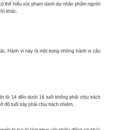
n có thể hiểu xúc phạm danh dự nhân phẩm người
ười khác.
ác. Hành vi này là một trong những hành vi cấu
ời từ 14 đến dưới 16 tuổi không phải chịu trách
 độ tuổi này phải chịu trách nhiệm.
gười bị hại bị làm nhục với nhiều động cơ khác