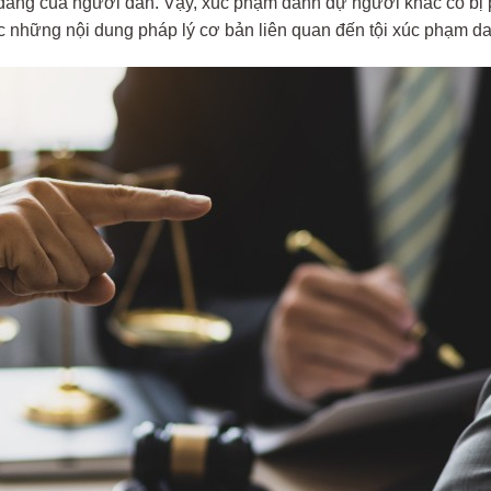
 đáng của người dân. Vậy, xúc phạm danh dự người khác có bị 
 đọc những nội dung pháp lý cơ bản liên quan đến tội xúc phạm