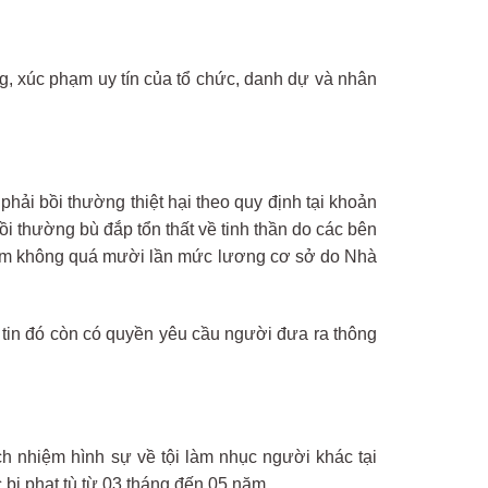
ng, xúc phạm uy tín của tổ chức, danh dự và nhân
ải bồi thường thiệt hại theo quy định tại khoản
i thường bù đắp tổn thất về tinh thần do các bên
phạm không quá mười lần mức lương cơ sở do Nhà
 tin đó còn có quyền yêu cầu người đưa ra thông
h nhiệm hình sự về tội làm nhục người khác tại
 bị phạt tù từ 03 tháng đến 05 năm.