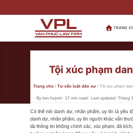
Bỏ
qua
nội
dung
TRANG C
Tội xúc phạm dan
Trang chủ
/
Tư vấn luật dân sự
/
Tội xúc phạm dan
By kim huỳnh
17 min read
Last updated: Tháng 
Có thể nói danh dự, nhân phẩm, uy tín là yếu t
danh dự, nhân phẩm, uy tín người khác vẫn thườn
tải thông tin không chính xác, xúc phạm, đả kíc