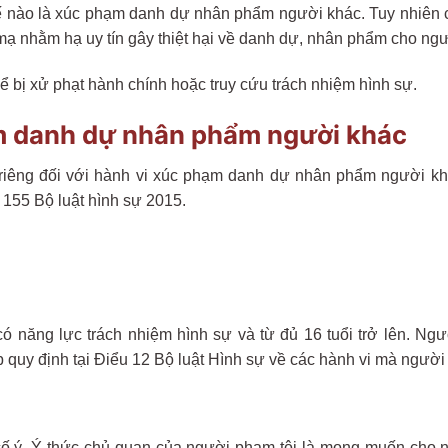
thế nào là xúc phạm danh dự nhân phẩm người khác. Tuy nhiê
c mạ nhằm hạ uy tín gây thiệt hại về danh dự, nhân phẩm cho ng
hể bị xử phạt hành chính hoặc truy cứu trách nhiệm hình sự.
m danh dự nhân phẩm người khác
 riêng đối với hành vi xúc phạm danh dự nhân phẩm người kh
 155 Bộ luật hình sự 2015.
ó năng lực trách nhiệm hình sự và từ đủ 16 tuổi trở lên. Ngư
quy định tại Điểu 12 Bộ luật Hình sự về các hành vi mà người ở
 cố ý. Ý thức chủ quan của người phạm tội là mong muốn cho n