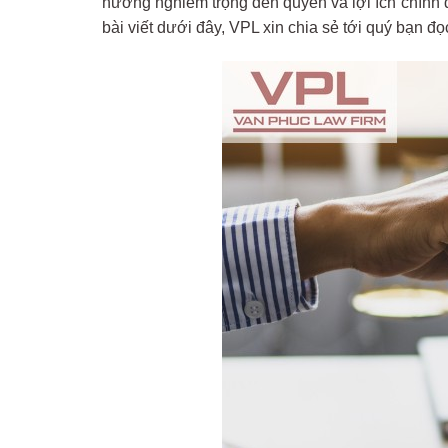
hưởng nghiêm trọng đến quyền và lợi ích chính
bài viết dưới đây, VPL xin chia sẻ tới quý bạn