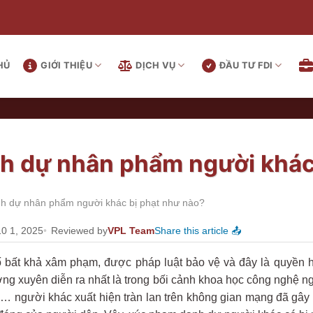
HỦ
GIỚI THIỆU
DỊCH VỤ
ĐẦU TƯ FDI
h dự nhân phẩm người khác
h dự nhân phẩm người khác bị phạt như nào?
10 1, 2025
Reviewed by
VPL Team
Share this article 📤
ố bất khả xâm phạm, được pháp luật bảo vệ và đây là quyền h
g xuyên diễn ra nhất là trong bối cảnh khoa học công nghệ ng
h,… người khác xuất hiện tràn lan trên không gian mạng đã gây