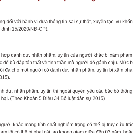
g đối với hành vi đưa thông tin sai sự thật, xuyên tạc, vu khố
ị định 15/2020/NĐ-CP).
 hợp danh dự, nhân phẩm, uy tín của người khác bị xâm phạm ph
c để bù đắp tổn thất về tinh thần mà người đó gánh chịu. Mức bồ
 tối đa cho một người có danh dự, nhân phẩm, uy tín bị xâm 
015).
h dự, nhân phẩm, uy tín thì ngoài quyền yêu cầu bác bỏ thông
iệt hại. (Theo Khoản 5 Điều 34 Bộ luật dân sự 2015)
i khác mang tính chất nghiêm trọng có thể bị truy cứu trác
ạm tội có thể bị phạt cải tạo không giam giữa đến 03 năm, hoặc