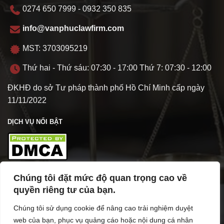
0274 650 7999 - 0932 350 835
info@vanphuclawfirm.com
MST: 3703095219
Thứ hai - Thứ sáu: 07:30 - 17:00 Thứ 7: 07:30 - 12:00
ĐKHĐ do sở Tư pháp thành phố Hồ Chí Minh cấp ngày
11/11/2022
DỊCH VỤ NỔI BẬT
Chúng tôi đặt mức độ quan trọng cao về
TÌM HIỂU VỀ VPL
quyền riêng tư của bạn.
Chúng tôi sử dụng cookie để nâng cao trải nghiệm duyệt
web của bạn, phục vụ quảng cáo hoặc nội dung cá nhân