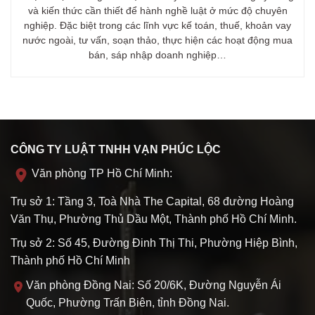
và kiến thức cần thiết để hành nghề luật ở mức độ chuyên
nghiệp. Đặc biệt trong các lĩnh vực kế toán, thuế, khoản vay
nước ngoài, tư vấn, soạn thảo, thực hiện các hoạt động mua
bán, sáp nhập doanh nghiệp…
CÔNG TY LUẬT TNHH VẠN PHÚC LỘC
Văn phòng TP Hồ Chí Minh:
Trụ sở 1: Tầng 3, Toà Nhà The Capital, 68 đường Hoàng
Văn Thụ, Phường Thủ Dầu Một, Thành phố Hồ Chí Minh.
Trụ sở 2: Số 45, Đường Đinh Thị Thi, Phường Hiệp Bình,
Thành phố Hồ Chí Minh
Văn phòng Đồng Nai: Số 20/6K, Đường Nguyễn Ái
Quốc, Phường Trấn Biên, tỉnh Đồng Nai.