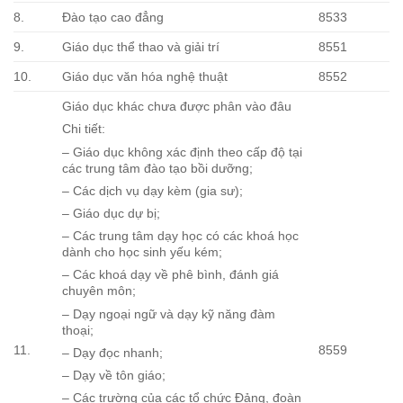
8.
Đào tạo cao đẳng
8533
9.
Giáo dục thể thao và giải trí
8551
10.
Giáo dục văn hóa nghệ thuật
8552
Giáo dục khác chưa được phân vào đâu
Chi tiết:
– Giáo dục không xác định theo cấp độ tại
các trung tâm đào tạo bồi dưỡng;
– Các dịch vụ dạy kèm (gia sư);
– Giáo dục dự bị;
– Các trung tâm dạy học có các khoá học
dành cho học sinh yếu kém;
– Các khoá dạy về phê bình, đánh giá
chuyên môn;
– Dạy ngoại ngữ và dạy kỹ năng đàm
thoại;
11.
8559
– Dạy đọc nhanh;
– Dạy về tôn giáo;
– Các trường của các tổ chức Đảng, đoàn