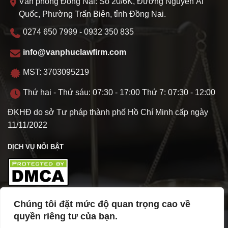
Văn phòng Đồng Nai: Số 20/6K, Đường Nguyễn Ái
Quốc, Phường Trấn Biên, tỉnh Đồng Nai.
0274 650 7999 - 0932 350 835
info@vanphuclawfirm.com
MST: 3703095219
Thứ hai - Thứ sáu: 07:30 - 17:00 Thứ 7: 07:30 - 12:00
ĐKHĐ do sở Tư pháp thành phố Hồ Chí Minh cấp ngày
11/11/2022
DỊCH VỤ NỔI BẬT
Chúng tôi đặt mức độ quan trọng cao về
TÌM HIỂU VỀ VPL
quyền riêng tư của bạn.