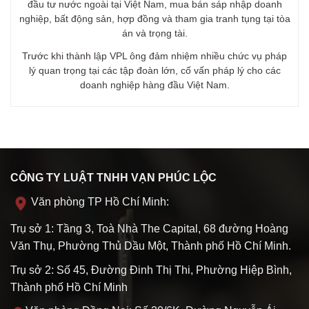
đầu tư nước ngoài tại Việt Nam, mua bán sáp nhập doanh
nghiệp, bất động sản, hợp đồng và tham gia tranh tụng tại tòa
án và trọng tài.
Trước khi thành lập VPL ông đảm nhiệm nhiều chức vụ pháp
lý quan trọng tại các tập đoàn lớn, cố vấn pháp lý cho các
doanh nghiệp hàng đầu Việt Nam.
CÔNG TY LUẬT TNHH VẠN PHÚC LỘC
Văn phòng TP Hồ Chí Minh:
Trụ sở 1: Tầng 3, Toà Nhà The Capital, 68 đường Hoàng
Văn Thụ, Phường Thủ Dầu Một, Thành phố Hồ Chí Minh.
Trụ sở 2: Số 45, Đường Đinh Thị Thi, Phường Hiệp Bình,
Thành phố Hồ Chí Minh