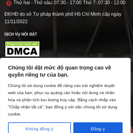
Thứ hai - Thứ sáu: 07:30 - 17:00 Thứ 7: 07:30 - 12:00
ĐKHĐ do sở Tư pháp thành phố Hồ Chí Minh cấp ngày
11/11/2022
DỊCH VỤ NỔI BẬT
Chúng tôi đặt mức độ quan trọng cao về
TÌM HIỂU VỀ VPL
quyền riêng tư của bạn.
Chúng tôi sử dụng cookie để nâng cao trải nghiệm duyệt
web của bạn, phục vụ quảng cáo hoặc nội dung cá nhân
hóa và phân tích lưu lượng truy cập. Bằng cách nhấp vào
"Chấp nhận tất cả", bạn đồng ý với việc chúng tôi sử dụng
cookie.
Không đồng ý
Đồng ý
Copyright 2026 ©
vanphuclawfirm