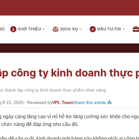
HỦ
GIỚI THIỆU
DỊCH VỤ
ĐẦU TƯ FDI
ập công ty kinh doanh thự
ục thành lập công ty kinh doanh thực phẩm chức năng
g 8 21, 2025
Reviewed by
VPL Team
Share this article 📤
ngày càng tăng cao vì nó hỗ trợ tăng cường sức khỏe cho người
m chức năng để đáp ứng nhu cầu đó.
iện để sản xuất, kinh doanh mặt hàng này không phải ai cũng b