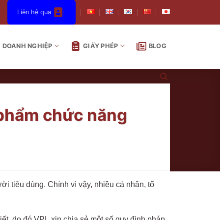
Liên hệ qua
DOANH NGHIỆP
GIẤY PHÉP
BLOG
c phẩm chức năng
 tiêu dùng. Chính vì vậy, nhiều cá nhân, tổ
iết, do đó VPL xin chia sẻ một số quy định pháp