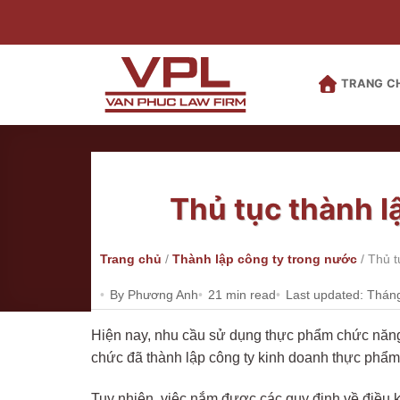
Bỏ
qua
nội
dung
TRANG C
Thủ tục thành l
Trang chủ
/
Thành lập công ty trong nước
/
Thủ t
By Phương Anh
21 min read
Last updated: Thán
Hiện nay, nhu cầu sử dụng thực phẩm chức năng 
chức đã thành lập công ty kinh doanh thực phẩ
Tuy nhiên, việc nắm được các quy định về điều k