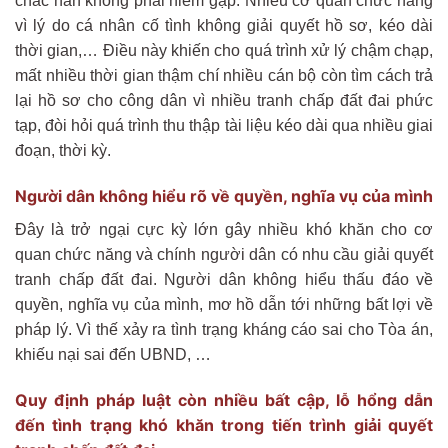
chắc hẳn không phải hiếm gặp. Nhiều cơ quan chức năng
vì lý do cá nhân cố tình không giải quyết hồ sơ, kéo dài
thời gian,… Điều này khiến cho quá trình xử lý chậm chạp,
mất nhiều thời gian thậm chí nhiều cán bộ còn tìm cách trả
lại hồ sơ cho công dân vì nhiều tranh chấp đất đai phức
tạp, đòi hỏi quá trình thu thập tài liệu kéo dài qua nhiều giai
đoạn, thời kỳ.
Người dân không hiểu rõ về quyền, nghĩa vụ của mình
Đây là trở ngại cực kỳ lớn gây nhiều khó khăn cho cơ
quan chức năng và chính người dân có nhu cầu giải quyết
tranh chấp đất đai. Người dân không hiểu thấu đáo về
quyền, nghĩa vụ của mình, mơ hồ dẫn tới những bất lợi về
pháp lý. Vì thế xảy ra tình trạng kháng cáo sai cho Tòa án,
khiếu nại sai đến UBND, …
Quy định pháp luật còn nhiều bất cập, lỗ hổng dẫn
đến tình trạng khó khăn trong tiến trình giải quyết