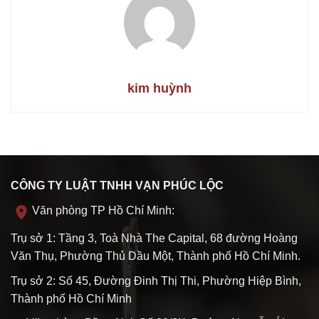
kim huỳnh
CÔNG TY LUẬT TNHH VẠN PHÚC LỘC
Văn phòng TP Hồ Chí Minh:
Trụ sở 1: Tầng 3, Toà Nhà The Capital, 68 đường Hoàng
Văn Thụ, Phường Thủ Dầu Một, Thành phố Hồ Chí Minh.
Trụ sở 2: Số 45, Đường Đinh Thị Thi, Phường Hiệp Bình,
Thành phố Hồ Chí Minh