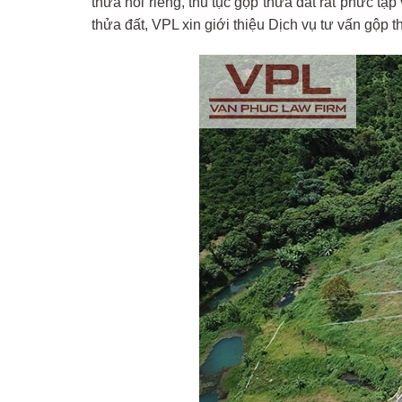
thửa nói riêng, thủ tục gộp thửa đất rất phức tạ
thửa đất, VPL xin giới thiệu Dịch vụ tư vấn gộp t