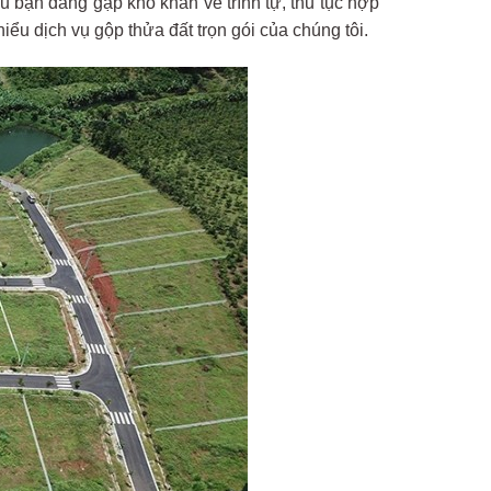
ếu bạn đang gặp khó khăn về trình tự, thủ tục hợp
iểu dịch vụ gộp thửa đất trọn gói của chúng tôi.