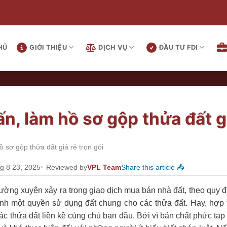
HỦ
GIỚI THIỆU
DỊCH VỤ
ĐẦU TƯ FDI
ấn, làm hồ sơ gộp thửa đất gi
ồ sơ gộp thửa đất giá rẻ trọn gói
g 8 23, 2025
Reviewed by
VPL Team
Share this article 📤
ường xuyên xảy ra trong giao dịch mua bán nhà đất, theo quy đ
hành một quyền sử dụng đất chung cho các thửa đất. Hay, hợp
c thửa đất liền kề cùng chủ ban đầu. Bởi vì bản chất phức tạp 