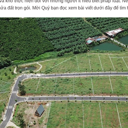
p và khó thực hiện đối với những người ít hiểu biết pháp luật. N
hửa đất trọn gói. Mời Quý bạn đọc xem bài viết dưới đây để tìm h