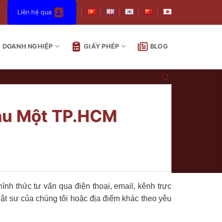
Liên hệ qua
DOANH NGHIỆP
GIẤY PHÉP
BLOG
Dầu Một TP.HCM
nh thức tư vấn qua điện thoại, email, kênh trực
uật sư của chúng tôi hoặc địa điểm khác theo yêu