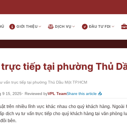
HỦ
GIỚI THIỆU
DỊCH VỤ
ĐẦU TƯ FDI
n trực tiếp tại phường Thủ 
tư vấn trực tiếp tại phường Thủ Dầu Một TP.HCM
g 9 15, 2025
Reviewed by
VPL Team
Share this article 📤
t trên nhiều lĩnh vực khác nhau cho quý khách hàng. Ngoài hì
 dịch vụ tư vấn trực tiếp cho quý khách hàng tại văn phòng l
đôi bên.