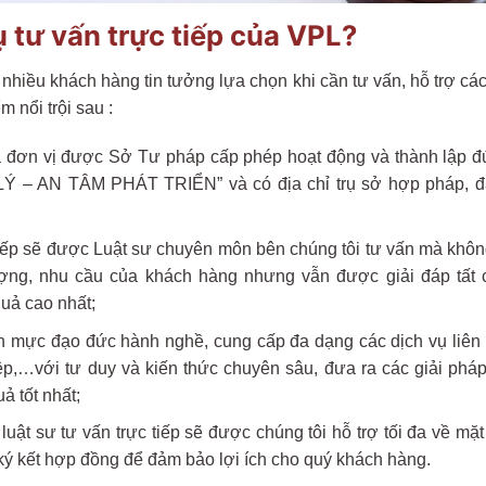
ụ tư vấn trực tiếp của VPL?
 nhiều khách hàng tin tưởng lựa chọn khi cần tư vấn, hỗ trợ các
m nổi trội sau :
à đơn vị được Sở Tư pháp cấp phép hoạt động và thành lập đún
 AN TÂM PHÁT TRIỂN” và có địa chỉ trụ sở hợp pháp, đáp 
iếp sẽ được Luật sư chuyên môn bên chúng tôi tư vấn mà không 
tượng, nhu cầu của khách hàng nhưng vẫn được giải đáp tất
quả cao nhất;
ẩn mực đạo đức hành nghề, cung cấp đa dạng các dịch vụ liên 
p,…với tư duy và kiến thức chuyên sâu, đưa ra các giải pháp
ả tốt nhất;
ật sư tư vấn trực tiếp sẽ được chúng tôi hỗ trợ tối đa về mặt
ký kết hợp đồng để đảm bảo lợi ích cho quý khách hàng.