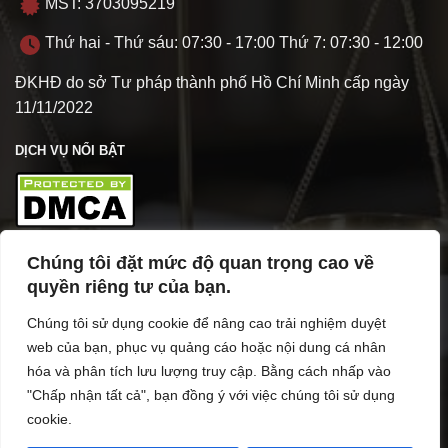
MST: 3703095219
Thứ hai - Thứ sáu: 07:30 - 17:00 Thứ 7: 07:30 - 12:00
ĐKHĐ do sở Tư pháp thành phố Hồ Chí Minh cấp ngày
11/11/2022
DỊCH VỤ NỔI BẬT
Chúng tôi đặt mức độ quan trọng cao về
TÌM HIỂU VỀ VPL
quyền riêng tư của bạn.
Chúng tôi sử dụng cookie để nâng cao trải nghiệm duyệt
web của bạn, phục vụ quảng cáo hoặc nội dung cá nhân
hóa và phân tích lưu lượng truy cập. Bằng cách nhấp vào
"Chấp nhận tất cả", bạn đồng ý với việc chúng tôi sử dụng
cookie.