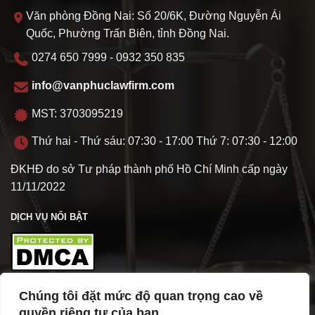
Văn phòng Đồng Nai: Số 20/6K, Đường Nguyễn Ái
Quốc, Phường Trấn Biên, tỉnh Đồng Nai.
0274 650 7999 - 0932 350 835
info@vanphuclawfirm.com
MST: 3703095219
Thứ hai - Thứ sáu: 07:30 - 17:00 Thứ 7: 07:30 - 12:00
ĐKHĐ do sở Tư pháp thành phố Hồ Chí Minh cấp ngày
11/11/2022
DỊCH VỤ NỔI BẬT
Chúng tôi đặt mức độ quan trọng cao về
TÌM HIỂU VỀ VPL
quyền riêng tư của bạn.