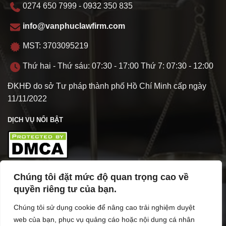
0274 650 7999 - 0932 350 835
info@vanphuclawfirm.com
MST: 3703095219
Thứ hai - Thứ sáu: 07:30 - 17:00 Thứ 7: 07:30 - 12:00
ĐKHĐ do sở Tư pháp thành phố Hồ Chí Minh cấp ngày
11/11/2022
DỊCH VỤ NỔI BẬT
Chúng tôi đặt mức độ quan trọng cao về
TÌM HIỂU VỀ VPL
quyền riêng tư của bạn.
Chúng tôi sử dụng cookie để nâng cao trải nghiệm duyệt
web của bạn, phục vụ quảng cáo hoặc nội dung cá nhân