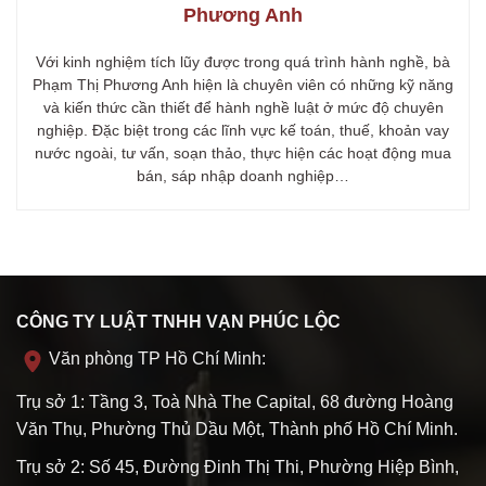
Phương Anh
Với kinh nghiệm tích lũy được trong quá trình hành nghề, bà
Phạm Thị Phương Anh hiện là chuyên viên có những kỹ năng
và kiến thức cần thiết để hành nghề luật ở mức độ chuyên
nghiệp. Đặc biệt trong các lĩnh vực kế toán, thuế, khoản vay
nước ngoài, tư vấn, soạn thảo, thực hiện các hoạt động mua
bán, sáp nhập doanh nghiệp…
CÔNG TY LUẬT TNHH VẠN PHÚC LỘC
Văn phòng TP Hồ Chí Minh:
Trụ sở 1: Tầng 3, Toà Nhà The Capital, 68 đường Hoàng
Văn Thụ, Phường Thủ Dầu Một, Thành phố Hồ Chí Minh.
Trụ sở 2: Số 45, Đường Đinh Thị Thi, Phường Hiệp Bình,