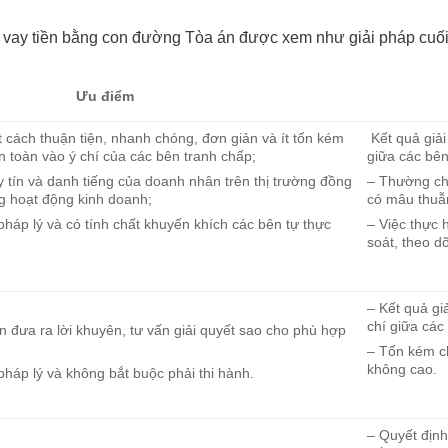
ng vay tiền bằng con đường Tòa án được xem như giải pháp cuối
Ưu điểm
t cách thuận tiện, nhanh chóng, đơn giản và ít tốn kém
Kết quả giải
n toàn vào ý chí của các bên tranh chấp;
giữa các bên
 tín và danh tiếng của doanh nhân trên thị trường đồng
– Thường ch
ng hoạt động kinh doanh;
có mâu thuẫ
pháp lý và có tính chất khuyến khích các bên tự thực
– Việc thực 
soát, theo d
– Kết quả gi
chí giữa các
n đưa ra lời khuyên, tư vấn giải quyết sao cho phù hợp
– Tốn kém ch
không cao.
pháp lý và không bắt buộc phải thi hành.
– Quyết định