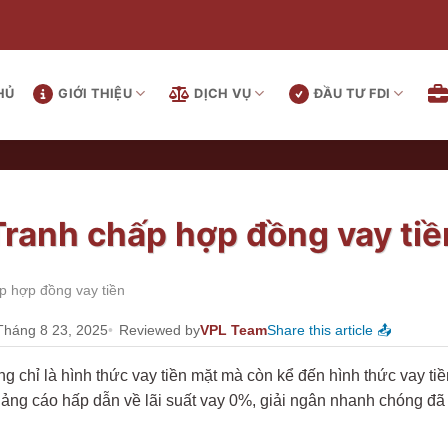
HỦ
GIỚI THIỆU
DỊCH VỤ
ĐẦU TƯ FDI
Tranh chấp hợp đồng vay tiề
p hợp đồng vay tiền
Tháng 8 23, 2025
Reviewed by
VPL Team
Share this article 📤
g chỉ là hình thức vay tiền mặt mà còn kể đến hình thức vay ti
uảng cáo hấp dẫn về lãi suất vay 0%, giải ngân nhanh chóng đã