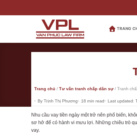
Bỏ
qua
nội
dung
TRANG C
Trang chủ
/
Tư vấn tranh chấp dân sự
/
Tranh chấ
By Trịnh Thị Phương
18 min read
Last updated: 
Nhu cầu vay tiền ngày một trở nên phổ biến, khôn
sơ hở để có hành vi mưu lợi. Những chiêu trò q
vay.