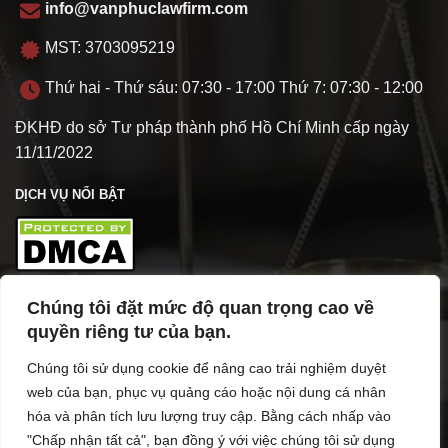
info@vanphuclawfirm.com
MST: 3703095219
Thứ hai - Thứ sáu: 07:30 - 17:00 Thứ 7: 07:30 - 12:00
ĐKHĐ do sở Tư pháp thành phố Hồ Chí Minh cấp ngày
11/11/2022
DỊCH VỤ NỔI BẬT
Chúng tôi đặt mức độ quan trọng cao về
TÌM HIỂU VỀ VPL
quyền riêng tư của bạn.
Chúng tôi sử dụng cookie để nâng cao trải nghiệm duyệt
web của bạn, phục vụ quảng cáo hoặc nội dung cá nhân
hóa và phân tích lưu lượng truy cập. Bằng cách nhấp vào
"Chấp nhận tất cả", bạn đồng ý với việc chúng tôi sử dụng