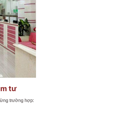
ám tư
từng trường hợp: