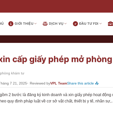
HỦ
GIỚI THIỆU
DỊCH VỤ
ĐẦU TƯ FDI
 xin cấp giấy phép mở phòng
ở phòng khám tư
Tháng 7 21, 2025
Reviewed by
VPL Team
Share this article 📤
gồm 2 bước là đăng ký kinh doanh và xin giấy phép hoạt động
o quy định pháp luật về cơ sở vật chất, thiết bị y tế, nhân sự