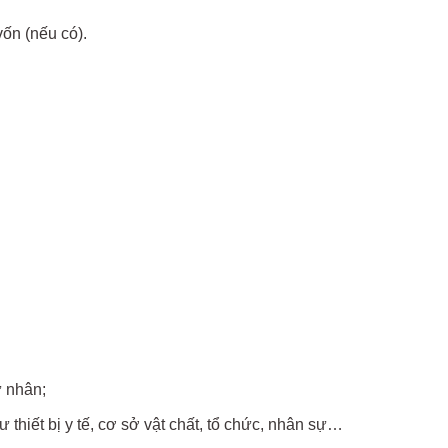
ốn (nếu có).
ư nhân;
thiết bị y tế, cơ sở vật chất, tổ chức, nhân sự…