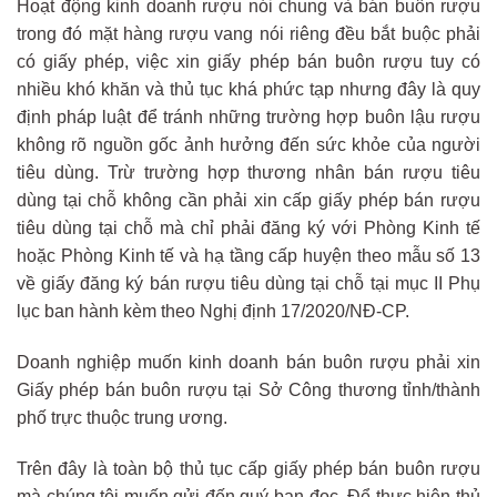
Hoạt động kinh doanh rượu nói chung và bán buôn rượu
trong đó mặt hàng rượu vang nói riêng đều bắt buộc phải
có giấy phép, việc xin giấy phép bán buôn rượu tuy có
nhiều khó khăn và thủ tục khá phức tạp nhưng đây là quy
định pháp luật để tránh những trường hợp buôn lậu rượu
không rõ nguồn gốc ảnh hưởng đến sức khỏe của người
tiêu dùng. Trừ trường hợp thương nhân bán rượu tiêu
dùng tại chỗ không cần phải xin cấp giấy phép bán rượu
tiêu dùng tại chỗ mà chỉ phải đăng ký với Phòng Kinh tế
hoặc Phòng Kinh tế và hạ tầng cấp huyện theo mẫu số 13
về giấy đăng ký bán rượu tiêu dùng tại chỗ tại mục II Phụ
lục ban hành kèm theo Nghị định 17/2020/NĐ-CP.
Doanh nghiệp muốn kinh doanh bán buôn rượu phải xin
Giấy phép bán buôn rượu tại Sở Công thương tỉnh/thành
phố trực thuộc trung ương.
Trên đây là toàn bộ thủ tục cấp giấy phép bán buôn rượu
mà chúng tôi muốn gửi đến quý bạn đọc. Để thực hiện thủ