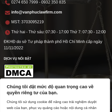
0274 650 7999 - 0932 350 835
info@vanphuclawfirm.com
MST: 3703095219
Thứ hai - Thứ sáu: 07:30 - 17:00 Thứ 7: 07:30 - 12:00
ĐKHĐ do sở Tư pháp thành phố Hồ Chí Minh cấp ngày
11/11/2022
DỊCH VỤ NỔI BẬT
Chúng tôi đặt mức độ quan trọng cao về
TÌM HIỂU VỀ VPL
quyền riêng tư của bạn.
Chúng tôi sử dụng cookie để nâng cao trải nghiệm duyệt
web của bạn, phục vụ quảng cáo hoặc nội dung cá nhân