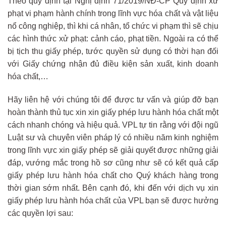
Theo quy định tại Nghị định 71/2019/NĐ-CP Quy định xử
phạt vi phạm hành chính trong lĩnh vực hóa chất và vật liệu
nổ công nghiệp, thì khi cá nhân, tổ chức vi phạm thì sẽ chịu
các hình thức xử phạt: cảnh cáo, phạt tiền. Ngoài ra có thể
bị tịch thu giấy phép, tước quyền sử dụng có thời hạn đối
với Giấy chứng nhận đủ điều kiện sản xuất, kinh doanh
hóa chất,…
Hãy liên hệ với chúng tôi để được tư vấn và giúp đỡ bạn
hoàn thành thủ tục xin xin giấy phép lưu hành hóa chất một
cách nhanh chóng và hiệu quả. VPL tự tin rằng với đội ngũ
Luật sư và chuyên viên pháp lý có nhiều năm kinh nghiệm
trong lĩnh vực xin giấy phép sẽ giải quyết được những giải
đáp, vướng mắc trong hồ sơ cũng như sẽ có kết quả cấp
giấy phép lưu hành hóa chất cho Quý khách hàng trong
thời gian sớm nhất. Bên cạnh đó, khi đến với dịch vụ xin
giấy phép lưu hành hóa chất của VPL bạn sẽ được hưởng
các quyền lợi sau: