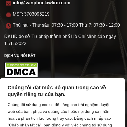
info@vanphuclawfirm.com
MST: 3703095219
Thứ hai - Thứ sáu: 07:30 - 17:00 Thứ 7: 07:30 - 12:00
ĐKHĐ do sở Tư pháp thành phố Hồ Chí Minh cấp ngày
11/11/2022
DỊCH VỤ NỔI BẬT
Chúng tôi đặt mức độ quan trọng cao về
TÌM HIỂU VỀ VPL
quyền riêng tư của bạn.
Chúng tôi sử dụng cookie để nâng cao trải nghiệm duyệt
web của bạn, phục vụ quảng cáo hoặc nội dung cá nhân
hóa và phân tích lưu lượng truy cập. Bằng cách nhấp vào
"Chấp nhận tất cả", bạn đồng ý với việc chúng tôi sử dụng