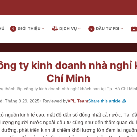
HỦ
GIỚI THIỆU
DỊCH VỤ
ĐẦU TƯ FDI
ông ty kinh doanh nhà nghỉ 
Chí Minh
vụ thành lập công ty kinh doanh nhà nghỉ khách sạn tại Tp. Hồ Chí Min
d: Tháng 9 29, 2025
Reviewed by
VPL Team
Share this article 📤
ó nguồn kinh tế cao, mật độ dân số động nhất cả nước. Tại đây
Số lượng người nước ngoài đầu tư cũng như đến thăm quan du l
dưỡng, phát triển kinh tế chiếm khối lượng lớn đem lại nguồn t