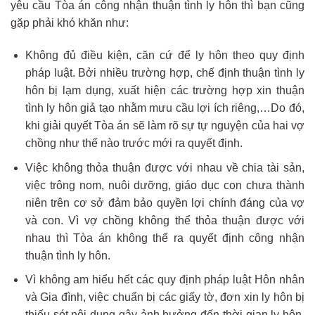
yêu cầu Tòa án công nhận thuận tình ly hôn thì bạn cũng
gặp phải khó khăn như:
Không đủ điều kiện, căn cứ để ly hôn theo quy định
pháp luật. Bởi nhiều trường hợp, chế định thuận tình ly
hôn bị lạm dụng, xuất hiện các trường hợp xin thuận
tình ly hôn giả tạo nhằm mưu cầu lợi ích riêng,…Do đó,
khi giải quyết Tòa án sẽ làm rõ sự tự nguyện của hai vợ
chồng như thế nào trước mới ra quyết định.
Việc không thỏa thuận được với nhau về chia tài sản,
việc trông nom, nuôi dưỡng, giáo dục con chưa thành
niên trên cơ sở đảm bảo quyền lợi chính đáng của vợ
và con. Vì vợ chồng không thể thỏa thuận được với
nhau thì Tòa án không thể ra quyết định công nhận
thuận tình ly hôn.
Vì không am hiểu hết các quy định pháp luật Hôn nhân
và Gia đình, việc chuẩn bị các giấy tờ, đơn xin ly hôn bị
thiếu sót nội dung gây ảnh hưởng đến thời gian ly hôn,