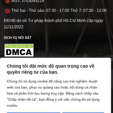
MST: 3703095219
Thứ hai - Thứ sáu: 07:30 - 17:00 Thứ 7: 07:30 - 12:00
ĐKHĐ do sở Tư pháp thành phố Hồ Chí Minh cấp ngày
11/11/2022
DỊCH VỤ NỔI BẬT
Chúng tôi đặt mức độ quan trọng cao về
TÌM HIỂU VỀ VPL
quyền riêng tư của bạn.
Chúng tôi sử dụng cookie để nâng cao trải nghiệm duyệt
web của bạn, phục vụ quảng cáo hoặc nội dung cá nhân
hóa và phân tích lưu lượng truy cập. Bằng cách nhấp vào
"Chấp nhận tất cả", bạn đồng ý với việc chúng tôi sử dụng
cookie.