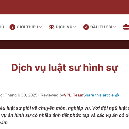
HỦ
GIỚI THIỆU
DỊCH VỤ
ĐẦU TƯ FDI
Dịch vụ luật sư hình sự
ed: Tháng 6 30, 2025
Reviewed by
VPL Team
Share this article 📤
ều luật sư giỏi về chuyên môn, nghiệp vụ. Với đội ngũ luật
ụ án hình sự có nhiều tình tiết phức tạp và các vụ án có đ
năm.