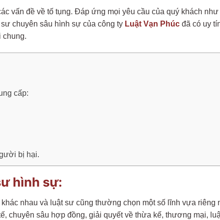
ả các vấn đề về tố tụng. Đáp ứng mọi yêu cầu của quý khách như
 sư chuyên sâu hình sự của công ty
Luật Vạn Phúc
đã có uy tí
i chung.
ung cấp:
gười bị hại.
sư hình sự:
c khác nhau và luật sư cũng thường chọn một số lĩnh vựa riêng 
h tế, chuyên sâu hợp đồng, giải quyết về thừa kế, thương mại, lu