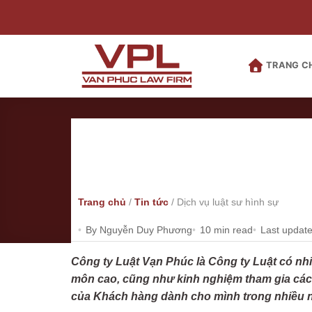
Bỏ
qua
nội
dung
TRANG C
Trang chủ
/
Tin tức
/
Dịch vụ luật sư hình sự
By Nguyễn Duy Phương
10 min read
Last updat
Công ty Luật Vạn Phúc là Công ty Luật có nhi
môn cao, cũng như kinh nghiệm tham gia các v
của Khách hàng dành cho mình trong nhiều 