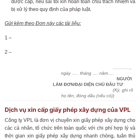
được cấp, nếu sai tôi xin hoàn toàn chịu trách nhiệm và
bị xử lý theo quy định của pháp luật.
Gửi kèm theo Đơn này các tài liệu:
1 –
2 –
…………,
ngày ….. tháng …. năm…..
NGƯỜI
LÀM ĐƠN/ĐẠI DIỆN CHỦ ĐẦU TƯ
(Ký, ghi rõ
họ tên, đóng dấu (nếu có))
Dịch vụ xin cấp giấy phép xây dựng của VPL
Công ty VPL là đơn vị chuyên xin giấy phép xây dựng cho
các cá nhân, tổ chức trên toàn quốc với chi phí hợp lý và
thời gian xin giấy phép xây dựng nhanh chóng, tuân thủ