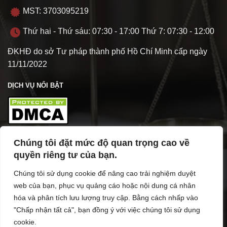
MST: 3703095219
Thứ hai - Thứ sáu: 07:30 - 17:00 Thứ 7: 07:30 - 12:00
ĐKHĐ do sở Tư pháp thành phố Hồ Chí Minh cấp ngày
11/11/2022
DỊCH VỤ NỔI BẬT
Chúng tôi đặt mức độ quan trọng cao về
TÌM HIỂU VỀ VPL
quyền riêng tư của bạn.
Chúng tôi sử dụng cookie để nâng cao trải nghiệm duyệt
web của bạn, phục vụ quảng cáo hoặc nội dung cá nhân
hóa và phân tích lưu lượng truy cập. Bằng cách nhấp vào
"Chấp nhận tất cả", bạn đồng ý với việc chúng tôi sử dụng
cookie.