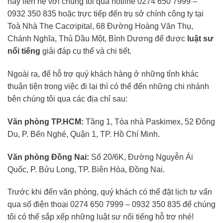
hãy liên hệ với chúng tôi qua hotline 0274 650 7999 –
0932 350 835 hoặc trực tiếp đến trụ sở chính công ty tại
Toà Nhà The Cacơipital, 68 Đường Hoàng Văn Thụ,
Chánh Nghĩa, Thủ Dầu Một, Bình Dương để được
luật sư
nổi tiếng
giải đáp cụ thể và chi tiết.
Ngoài ra, để hỗ trợ quý khách hàng ở những tỉnh khác
thuận tiện trong việc đi lại thì có thể đến những chi nhánh
bên chúng tôi qua các địa chỉ sau:
Văn phòng TP.HCM:
Tầng 1, Tòa nhà Paskimex, 52 Đông
Du, P. Bến Nghé, Quận 1, TP. Hồ Chí Minh.
Văn phòng Đồng Nai:
Số 20/6K, Đường Nguyễn Ái
Quốc, P. Bửu Long, TP. Biên Hòa, Đồng Nai.
Trước khi đến văn phòng, quý khách có thể đặt lịch tư vấn
qua số điện thoại 0274 650 7999 – 0932 350 835 để chúng
tôi có thể sắp xếp những luật sư nổi tiếng hỗ trợ nhé!